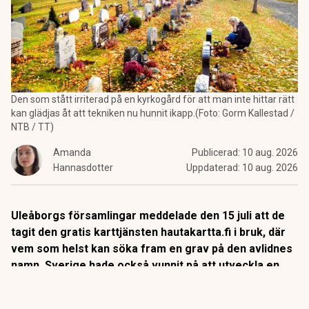
Den som stått irriterad på en kyrkogård för att man inte hittar rätt
kan glädjas åt att tekniken nu hunnit ikapp.(Foto: Gorm Kallestad /
NTB / TT)
Amanda
Publicerad:
10 aug. 2026
Hannasdotter
Uppdaterad:
10 aug. 2026
Uleåborgs församlingar meddelade den 15 juli att de
tagit den gratis karttjänsten hautakartta.fi i bruk, där
vem som helst kan söka fram en grav på den avlidnes
namn. Sverige hade också vunnit på att utveckla en
sådan app.
Sökningen visar begravningsplats och läge på karta.