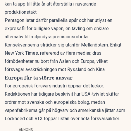
kan ta upp till åtta år
att återställa i nuvarande
produktionstakt.
Pentagon letar därför parallella spår och har utlyst en
expressfil för billigare vapen
, en tävling om enklare
alternativ till miljondyra precisionsrobotar.
Konsekvenserna sträcker sig utanför Mellanöstern. Enligt
New York Times, refererad av flera medier, dras
förnödenheter nu bort från Asien och Europa, vilket
försvagar avskräckningen mot Ryssland och Kina.
Europa får ta större ansvar
För europeisk försvarsindustri öppnar det luckor.
Redaktionen har tidigare beskrivit hur
USA-tvivlet skiftar
ordrar
mot svenska och europeiska bolag, medan
vapenfabrikerna går på högvarv
och amerikanska jättar som
Lockheed och RTX toppar listan över
heta försvarsaktier
.
ANNONS