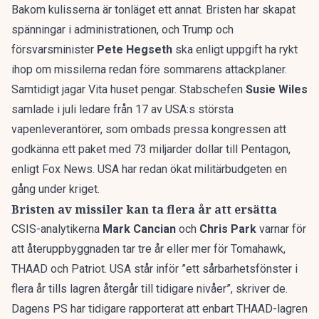
Bakom kulisserna är tonläget ett annat. Bristen har skapat
spänningar i administrationen, och Trump och
försvarsminister
Pete Hegseth
ska enligt uppgift ha
rykt
ihop om missilerna
redan före sommarens attackplaner.
Samtidigt jagar Vita huset pengar. Stabschefen
Susie Wiles
samlade i juli ledare från 17 av USA:s största
vapenleverantörer, som ombads pressa kongressen att
godkänna ett paket med 73 miljarder dollar till Pentagon,
enligt Fox News
. USA har redan
ökat militärbudgeten
en
gång under kriget.
Bristen av missiler kan ta flera år att ersätta
CSIS-analytikerna
Mark Cancian
och
Chris Park
varnar för
att återuppbyggnaden tar tre år eller mer för Tomahawk,
THAAD och Patriot. USA står inför ”ett sårbarhetsfönster i
flera år tills lagren återgår till tidigare nivåer”, skriver de.
Dagens PS har tidigare rapporterat att enbart THAAD-lagren