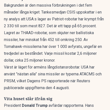
Bakgrunden är den massiva förbrukningen i det fem
månader långa kriget. Tankesmedjan CSIS uppskattar
i en
ny analys
att USA:s lager av Patriot-robotar har krympt från
2 330 till som mest 827. Det är ett tapp på 65 procent.
Lagret av THAAD-robotar, som skjuter ner ballistiska
missiler, har minskat från 452 till omkring 250. Av
Tomahawk-missilerna har över 1 000 avfyrats, ungefär en
tredjedel av beståndet. Varje missil kostar 2,6 miljoner
dollar, cirka 25 miljoner kronor.
Värst är läget för arméns långdistansrobotar. USA har
använt
”nästan alla” sina missiler
av typerna ATACMS och
PRSM, vilket Dagens PS rapporterade när Reuters
publicerade uppgifterna den 4 augusti.
Vita huset slår ifrån sig
President
Donald Trump
avfärdar rapporterna. Hans