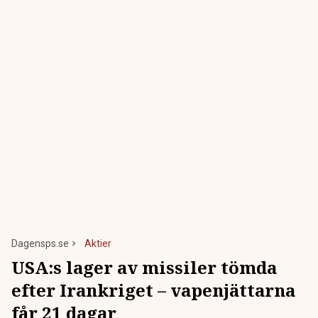
Dagensps.se
Aktier
USA:s lager av missiler tömda
efter Irankriget – vapenjättarna
får 21 dagar