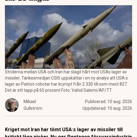
Striderna mellan USA och Iran har slagit hårt mot USAs lager av
missiler. Tankesmedjan CSIS uppskattar i en ny analys att USA:s
lager av Patriot-robotar har krympt från 2 330 till som mest 827.
Det är ett tapp på 65 procent Foto: Vahid Salemi/AP/TT
Mikael
Publicerad:
10 aug. 2026
Gullström
Uppdaterad:
10 aug. 2026
Kriget mot Iran har tömt USA:s lager av missiler till
kritiskt låga nivåer. Nu ger Pentagon försvarsindustrin