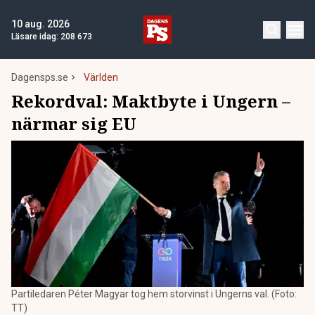
10 aug. 2026
Läsare idag:
208 673
Dagensps.se
Världen
Rekordval: Maktbyte i Ungern –
närmar sig EU
Partiledaren Péter Magyar tog hem storvinst i Ungerns val. (Foto:
TT)