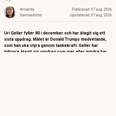
Amanda
Publicerad:
07 aug. 2026
Hannasdotter
Uppdaterad:
07 aug. 2026
Uri Geller fyller 80 i december och har åtagit sig ett
sista uppdrag. Målet är Donald Trumps medvetande,
som han ska styra genom tankekraft. Geller har
tidigare åtagit sig uppdrag som mer eller mindre har
”lyckats”
Besvikelsen grundar sig i det som
Uri Geller
kallar för
presidentens svek mot Israel och mot
Benjamin
Netanyahu
i fredssamtalen med Iran, berättar han i en
intervju med The Telegraph i somras.
ANNONS