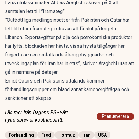
Irans utrikesminister Abbas Araghchi skriver på X att
samtalen lett till ”framsteg”.
”Outtröttliga medlingsinsatser från Pakistan och Qatar har
lett till stora framsteg i strävan att få slut på kriget i
Libanon. Exportavgifter på olja och petrokemiska produkter
har lyfts, blockaden har hävts, vissa frysta tillgångar har
frigjorts och en omfattande återuppbyggnads- och
utvecklingsplan för Iran har inletts”, skriver Araghchi utan att
gå in närmare på detaljer.
Enligt Qatars och Pakistans uttalande kommer
förhandlingsgrupper om bland annat kärnenergifrågan och
sanktioner att skapas.
Läs mer från Dagens PS - vårt
Prenumerera
nyhetsbrev är kostnadsfritt:
Förhandling
Fred
Hormuz
Iran
USA