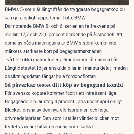
BMWs 5-serie är långt ifrån de tryggaste begagnatköp du
kan göra enligt rapporterna. Foto: BMW
Där noterade BMW 5- och 6-serien en felfrekvens på
mellan 17,7 och 23,6 procent beroende på årsmodell. Att
döma av båda mätningarna är BMW:s stora kombi inte
märkets starkaste kort på begagnatmarknaden.
Två helt olika mätmetoder pekar därmed åt samma håll.
Långtidstestet följer enskilda bilar in i minsta detalj, medan
besiktningsdatan fångar hela fordonsflottan.
Så påverkar testet ditt köp av begagnad kombi
För svenska köpare kommer facit i ett intressant läge.
Begagnade elbilar
steg 4 procent
i pris under april enligt
Blocket, drivna av den nya elbilspremien och höga
drivmedelspriser. Den som i stället vänder blicken mot
testets vinnare hittar en annan sorts kalkyl.