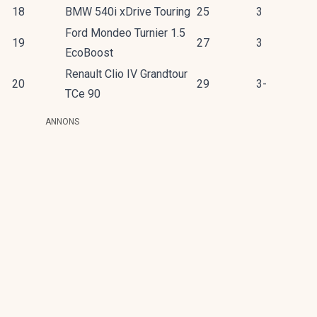
18
BMW 540i xDrive Touring
25
3
Ford Mondeo Turnier 1.5
19
27
3
EcoBoost
Renault Clio IV Grandtour
20
29
3-
TCe 90
ANNONS