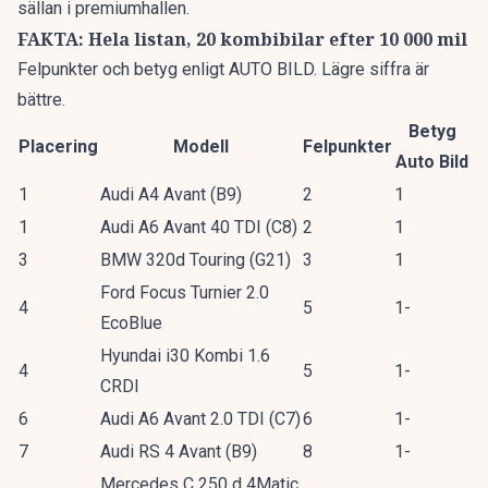
sällan i premiumhallen.
FAKTA: Hela listan, 20 kombibilar efter 10 000 mil
Felpunkter och betyg enligt AUTO BILD. Lägre siffra är
bättre.
Betyg
Placering
Modell
Felpunkter
Auto Bild
1
Audi A4 Avant (B9)
2
1
1
Audi A6 Avant 40 TDI (C8)
2
1
3
BMW 320d Touring (G21)
3
1
Ford Focus Turnier 2.0
4
5
1-
EcoBlue
Hyundai i30 Kombi 1.6
4
5
1-
CRDI
6
Audi A6 Avant 2.0 TDI (C7)
6
1-
7
Audi RS 4 Avant (B9)
8
1-
Mercedes C 250 d 4Matic