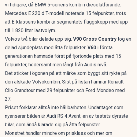
vi tidigare, då
BMW 5-seriens kombi
i dieselutförande.
Mercedes E 220 d T-modell noterade 15 felpunkter, trots
att
E-klassens kombi
är segmentets flaggskepp med upp
till 1 820 liter lastvolym.
Volvos två bilar delade upp sig.
V90 Cross Country
tog en
delad sjundeplats med åtta felpunkter.
V60
i första
generationen hamnade först på fjortonde plats med 15
felpunkter, hedersamt men långt från Audis nivå.
Det sticker i ögonen på ett märke som byggt sitt rykte på
den älskade Volvokombin
. Sist på listan hamnar Renault
Clio Grandtour med 29 felpunkter och Ford Mondeo med
27.
Priset förklarar alltså inte hållbarheten. Undantaget som
nyanserar bilden är Audi RS 4 Avant, en av testets dyraste
bilar, som ändå klarade sig på åtta felpunkter.
Mönstret handlar mindre om prisklass och mer om