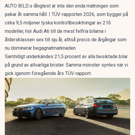
AUTO BILD:s långtest är inte den enda mätningen som
pekar åt samma håll. I
TÜV-rapporten 2026
, som bygger på
cirka 9,5 miljoner tyska kontrollbesiktningar av 216
modeller, hör Audi A6 till de mest felfria bilarna i
åldersklassen sex till sju år, alltså precis de årgångar som
nu dominerar begagnatmarknaden.
Samtidigt underkändes 21,5 procent av alla besiktade bilar
på grund av allvarliga brister. Samma mönster syntes när vi
gick igenom
föregående års TÜV-rapport
.