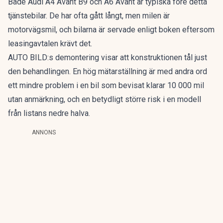
Både Audi A4 Avant B9 och A6 Avant är typiska före detta
tjänstebilar. De har ofta gått långt, men milen är
motorvägsmil, och bilarna är servade enligt boken eftersom
leasingavtalen krävt det.
AUTO BILD:s demontering visar att konstruktionen tål just
den behandlingen. En hög mätarställning är med andra ord
ett mindre problem i en bil som bevisat klarar 10 000 mil
utan anmärkning, och en betydligt större risk i en modell
från listans nedre halva.
ANNONS