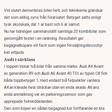
Vid slutet demonteras bilen helt, och teknikerna granskar
det som aldrig syns från förarsätet. Betyget sätts enligt
tysk skolskala, där 1 är bäst och 6 är sämst.
Nu har tidningen sammanställt
samtliga 20 kombibilar som
genomgått testet i en rankning
. Resultatet ger
begagnatköpare ett facit som ingen försäljningsbroschyr
kan erbjuda.
Audi i särklass
I toppen tronar två bilar från samma märke. Audi A4 Avant
av generation B9 och
A
udi A6 Avant 40 TDI av typen C8 fick
båda toppbetyget 1, med endast två felpunkter vardera.
A4:an klarade hela sträckan utan en enda skada. A6:ans
enda anmärkning var en parkeringssensor som gav
upprepade felmeddelanden.
Den som köper en sådan begagnad kör fortfarande en bra