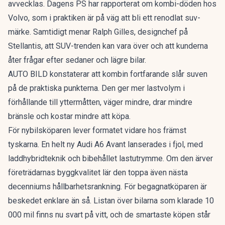
avvecklas. Dagens PS har rapporterat om
kombi-döden hos
Volvo
, som i praktiken är på väg att bli ett renodlat suv-
märke. Samtidigt menar Ralph Gilles, designchef på
Stellantis, att
SUV-trenden kan vara över
och att kunderna
åter frågar efter sedaner och lägre bilar.
AUTO BILD konstaterar att kombin fortfarande slår suven
på de praktiska punkterna. Den ger mer lastvolym i
förhållande till yttermåtten, väger mindre, drar mindre
bränsle och kostar mindre att köpa.
För nybilsköparen lever formatet vidare hos främst
tyskarna. En
helt ny Audi A6 Avant
lanserades i fjol, med
laddhybridteknik och bibehållet lastutrymme. Om den ärver
företrädarnas byggkvalitet lär den toppa även nästa
decenniums hållbarhetsrankning. För begagnatköparen är
beskedet enklare än så. Listan över bilarna som klarade 10
000 mil finns nu svart på vitt, och de smartaste köpen står