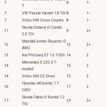
7
8
1-
T
7
VW Passat Variant 1.8 TSI
8
1-
7
Volvo V90 Cross Country
8
1-
Skoda Octavia III Combi
11
9
2+
2.0 TDI
Mazda6 kombi Skyactiv-D
12
12
2+
AWD
13
Kia ProCeed GT 1.6 T-GDI
14
2
Mercedes E 220 d T-
14
15
2
modell
14
Volvo V60 D2 Drive
15
2
Hyundai i40 kombi 1.7
16
17
2-
CRDI
Skoda Fabia III Kombi 1.2
17
24
3+
TSI