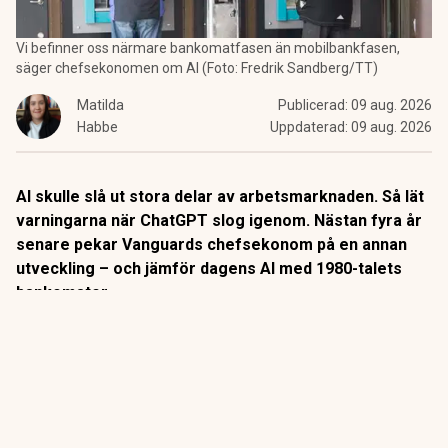
Vi befinner oss närmare bankomatfasen än mobilbankfasen,
säger chefsekonomen om AI (Foto: Fredrik Sandberg/TT)
Matilda
Publicerad:
09 aug. 2026
Habbe
Uppdaterad:
09 aug. 2026
AI skulle slå ut stora delar av arbetsmarknaden. Så lät
varningarna när ChatGPT slog igenom. Nästan fyra år
senare pekar Vanguards chefsekonom på en annan
utveckling – och jämför dagens AI med 1980-talets
bankomater.
När
bankomaterna
började breda ut sig på 1980-talet låg
slutsatsen nära till hands: snart behövs inga
banktjänstemän längre.
Så blev det inte riktigt.