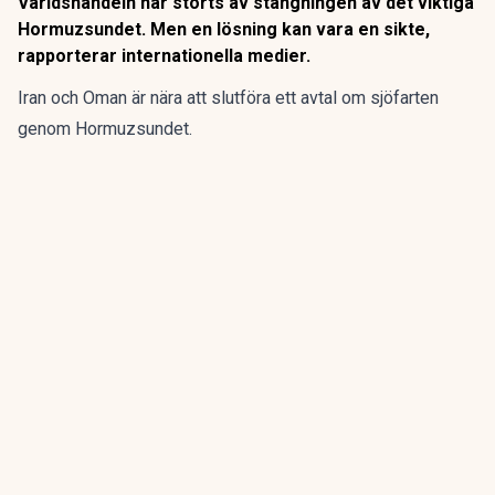
Världshandeln har störts av stängningen av det viktiga
Hormuzsundet. Men en lösning kan vara en sikte,
rapporterar internationella medier.
Iran och Oman är nära att slutföra ett avtal om sjöfarten
genom Hormuzsundet.
Det beskedet kommer samtidigt som signalerna om en ny
diplomatisk öppning mellan Iran och USA blir allt tydligare.
ANNONS