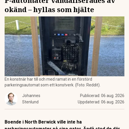
P-automater vandaliserades av
okänd – hyllas som hjälte
En konstnär har till och med ramat in en förstörd
parkeringsautomat som ett konstverk. (Foto: Reddit).
Johannes
Publicerad:
06 aug. 2026
Stenlund
Uppdaterad:
06 aug. 2026
Boende i North Berwick ville inte ha
parkeringsautomater på sina gator. Ändå stod de där