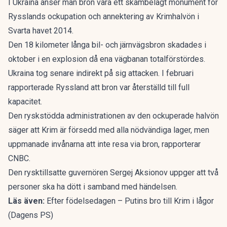
I Ukraina anser man bron vara ett skambelagt monument för
Rysslands ockupation och annektering av Krimhalvön i
Svarta havet 2014.
Den 18 kilometer långa bil- och järnvägsbron skadades i
oktober i en explosion då ena vägbanan totalförstördes.
Ukraina tog senare indirekt på sig attacken. I februari
rapporterade Ryssland att bron var återställd till full
kapacitet.
Den ryskstödda administrationen av den ockuperade halvön
säger att Krim är försedd med alla nödvändiga lager, men
uppmanade invånarna att inte resa via bron,
rapporterar
CNBC.
Den rysktillsatte guvernören Sergej Aksionov uppger att två
personer ska ha dött i samband med händelsen.
Läs även:
Efter födelsedagen – Putins bro till Krim i lågor
(Dagens PS)