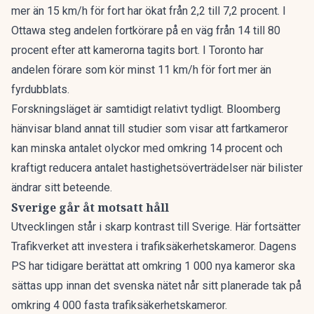
mer än 15 km/h för fort har ökat från 2,2 till 7,2 procent. I
Ottawa steg andelen fortkörare på en väg från 14 till 80
procent efter att kamerorna tagits bort. I Toronto har
andelen förare som kör minst 11 km/h för fort mer än
fyrdubblats.
Forskningsläget är samtidigt relativt tydligt. Bloomberg
hänvisar bland annat till studier som visar att fartkameror
kan minska antalet olyckor med omkring 14 procent och
kraftigt reducera antalet hastighetsöverträdelser när bilister
ändrar sitt beteende.
Sverige går åt motsatt håll
Utvecklingen står i skarp kontrast till Sverige. Här fortsätter
Trafikverket att investera i trafiksäkerhetskameror.
Dagens
PS har tidigare berättat
att omkring 1 000 nya kameror ska
sättas upp innan det svenska nätet når sitt planerade tak på
omkring 4 000 fasta trafiksäkerhetskameror.