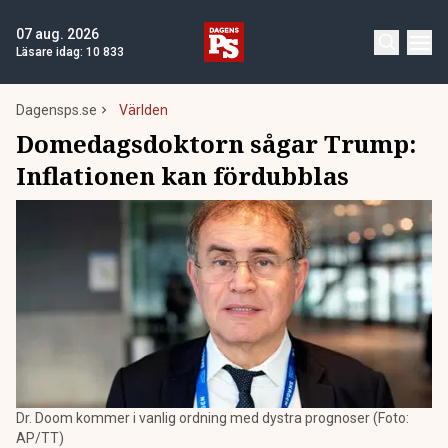
07 aug. 2026
Läsare idag:
10 833
Dagensps.se
Världen
Domedagsdoktorn sågar Trump:
Inflationen kan fördubblas
Dr. Doom kommer i vanlig ordning med dystra prognoser (Foto:
AP/TT)