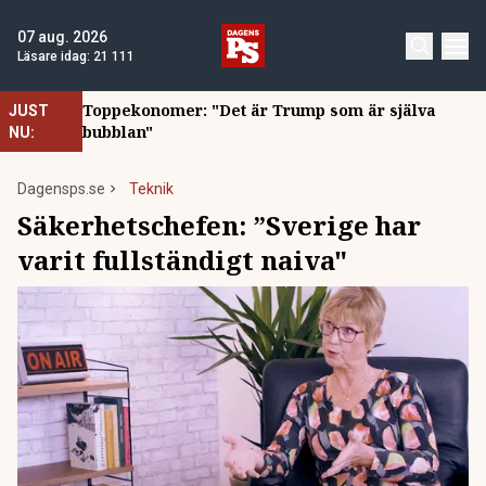
07 aug. 2026
Läsare idag:
21 111
Toppekonomer: "Det är Trump som är själva
JUST
bubblan"
NU:
Dagensps.se
Teknik
Säkerhetschefen: ”Sverige har
varit fullständigt naiva"