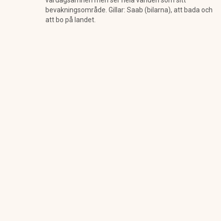
vardagsämnen men ser hela världen som sitt
bevakningsområde. Gillar: Saab (bilarna), att bada och
att bo på landet.