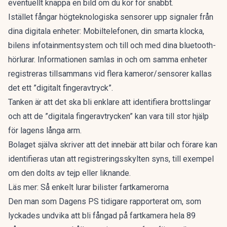
eventuellt knäppa en bild om du kör för snabbt.
Istället fångar högteknologiska sensorer upp signaler från
dina digitala enheter: Mobiltelefonen, din smarta klocka,
bilens infotainmentsystem och till och med dina bluetooth-
hörlurar. Informationen samlas in och om samma enheter
registreras tillsammans vid flera kameror/sensorer kallas
det ett ”digitalt fingeravtryck”.
Tanken är att det ska bli enklare att identifiera brottslingar
och att de ”digitala fingeravtrycken” kan vara till stor hjälp
för lagens långa arm.
Bolaget själva skriver att det innebär att bilar och förare kan
identifieras utan att registreringsskylten syns, till exempel
om den dolts av tejp eller liknande.
Läs mer:
Så enkelt lurar bilister fartkamerorna
Den man som Dagens PS tidigare rapporterat om,
som
lyckades undvika att bli fångad på fartkamera hela 89