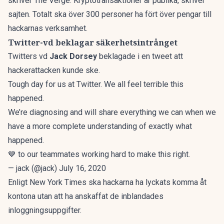
skriver
The Verge
. Kryptotransaktioner är publika, skriver
sajten. Totalt ska över 300 personer ha fört över pengar till
hackarnas verksamhet.
Twitter-vd beklagar säkerhetsintrånget
Twitters vd
Jack Dorsey
beklagade i en tweet att
hackerattacken kunde ske.
Tough day for us at Twitter. We all feel terrible this
happened.
We’re diagnosing and will share everything we can when we
have a more complete understanding of exactly what
happened.
💙 to our teammates working hard to make this right.
— jack (@jack)
July 16, 2020
Enligt
New York Times
ska hackarna ha lyckats komma åt
kontona utan att ha anskaffat de inblandades
inloggningsuppgifter.