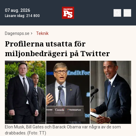
07 aug. 2026
Läsare idag:
214 800
Dagensps.se
Teknik
Profilerna utsatta för
miljonbedrägeri på Twitter
Elon Musk, Bill Gates och Barack Obama var några av de som
drabbades. (Foto: TT)