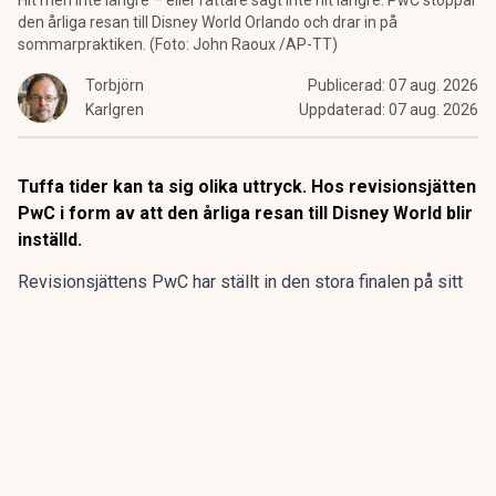
Hit men inte längre – eller rättare sagt inte hit längre. PwC stoppar
den årliga resan till Disney World Orlando och drar in på
sommarpraktiken. (Foto: John Raoux /AP-TT)
Torbjörn
Publicerad:
07 aug. 2026
Karlgren
Uppdaterad:
07 aug. 2026
Tuffa tider kan ta sig olika uttryck. Hos revisionsjätten
PwC i form av att den årliga resan till Disney World blir
inställd.
Revisionsjättens PwC har ställt in den stora finalen på sitt
program för sommarpraktikanterna.
Den flerdagarsresa till Disney World i Orlando som avslutat
15 av de 20 senaste årens sommarpraktik är inställd.
ANNONS
Gör pensionen enklare att förstå och hantera