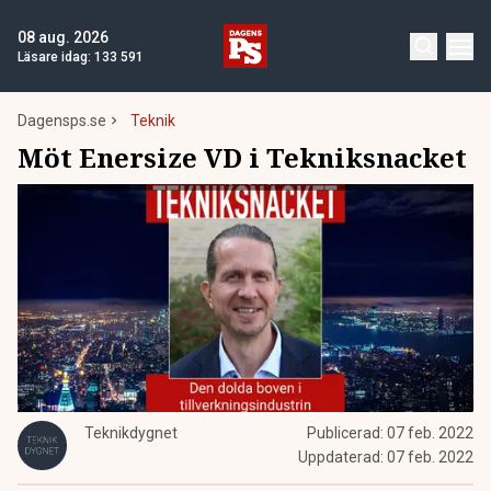
08 aug. 2026
Läsare idag:
133 591
Dagensps.se
Teknik
Möt Enersize VD i Tekniksnacket
Teknikdygnet
Publicerad:
07 feb. 2022
Uppdaterad:
07 feb. 2022