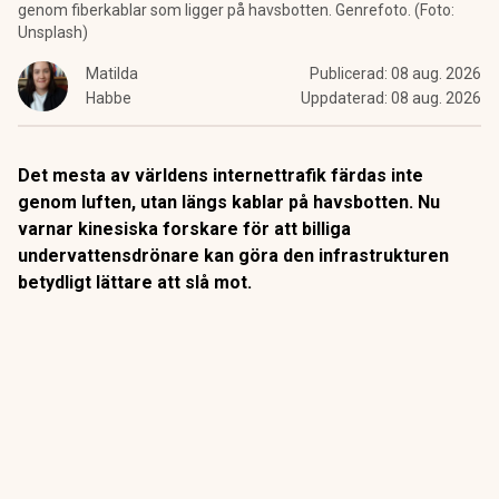
genom fiberkablar som ligger på havsbotten. Genrefoto. (Foto:
Unsplash)
Matilda
Publicerad:
08 aug. 2026
Habbe
Uppdaterad:
08 aug. 2026
Det mesta av världens internettrafik färdas inte
genom luften, utan längs kablar på havsbotten. Nu
varnar kinesiska forskare för att billiga
undervattensdrönare kan göra den infrastrukturen
betydligt lättare att slå mot.
Internet kan
förvisso upplevas som trådlöst. Men mellan
kontinenterna är verkligheten en annan.
Omkring 99 procent av den interkontinentala datatrafiken
går genom
fiberkablar som ligger på havsbotten
. Genom
samma nätverk passerar dessutom internationella
finansiella överföringar värda omkring 10 biljoner dollar