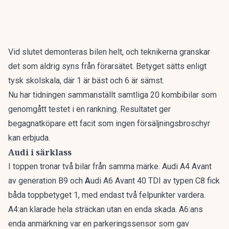
Vid slutet demonteras bilen helt, och teknikerna granskar
det som aldrig syns från förarsätet. Betyget sätts enligt
tysk skolskala, där 1 är bäst och 6 är sämst.
Nu har tidningen sammanställt
samtliga 20 kombibilar som
genomgått testet i en rankning
. Resultatet ger
begagnatköpare ett facit som ingen försäljningsbroschyr
kan erbjuda.
Audi i särklass
I toppen tronar två bilar från samma märke. Audi A4 Avant
av generation B9 och
A
udi A6 Avant 40 TDI av typen C8 fick
båda toppbetyget 1, med endast två felpunkter vardera.
A4:an klarade hela sträckan utan en enda skada. A6:ans
enda anmärkning var en parkeringssensor som gav