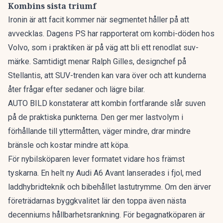
Kombins sista triumf
Ironin är att facit kommer när segmentet håller på att
avvecklas. Dagens PS har rapporterat om
kombi-döden hos
Volvo
, som i praktiken är på väg att bli ett renodlat suv-
märke. Samtidigt menar Ralph Gilles, designchef på
Stellantis, att
SUV-trenden kan vara över
och att kunderna
åter frågar efter sedaner och lägre bilar.
AUTO BILD konstaterar att kombin fortfarande slår suven
på de praktiska punkterna. Den ger mer lastvolym i
förhållande till yttermåtten, väger mindre, drar mindre
bränsle och kostar mindre att köpa.
För nybilsköparen lever formatet vidare hos främst
tyskarna. En
helt ny Audi A6 Avant
lanserades i fjol, med
laddhybridteknik och bibehållet lastutrymme. Om den ärver
företrädarnas byggkvalitet lär den toppa även nästa
decenniums hållbarhetsrankning. För begagnatköparen är