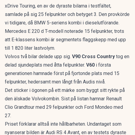
xDrive Touring, en av de dyraste bilarna i testfältet,
samlade på sig 25 felpunkter och betyget 3. Den provkörde
vi tidigare, då
BMW 5-seriens kombi
i dieselutförande.
Mercedes E 220 d T-modell noterade 15 felpunkter, trots
att
E-klassens kombi
är segmentets flaggskepp med upp
till 1 820 liter lastvolym.
Volvos två bilar delade upp sig.
V90 Cross Country
tog en
delad sjundeplats med åtta felpunkter.
V60
i första
generationen hamnade först på fjortonde plats med 15
felpunkter, hedersamt men långt från Audis nivå.
Det sticker i ögonen på ett märke som byggt sitt rykte på
den älskade Volvokombin
. Sist på listan hamnar Renault
Clio Grandtour med 29 felpunkter och Ford Mondeo med
27.
Priset förklarar alltså inte hållbarheten. Undantaget som
nyanserar bilden är Audi RS 4 Avant, en av testets dyraste