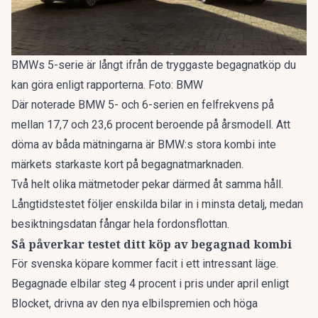
BMWs 5-serie är långt ifrån de tryggaste begagnatköp du
kan göra enligt rapporterna. Foto: BMW
Där noterade BMW 5- och 6-serien en felfrekvens på
mellan 17,7 och 23,6 procent beroende på årsmodell. Att
döma av båda mätningarna är BMW:s stora kombi inte
märkets starkaste kort på begagnatmarknaden.
Två helt olika mätmetoder pekar därmed åt samma håll.
Långtidstestet följer enskilda bilar in i minsta detalj, medan
besiktningsdatan fångar hela fordonsflottan.
Så påverkar testet ditt köp av begagnad kombi
För svenska köpare kommer facit i ett intressant läge.
Begagnade elbilar
steg 4 procent
i pris under april enligt
Blocket, drivna av den nya elbilspremien och höga