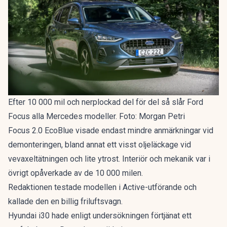
Efter 10 000 mil och nerplockad del för del så slår Ford
Focus alla Mercedes modeller. Foto: Morgan Petri
Focus 2.0 EcoBlue visade endast mindre anmärkningar vid
demonteringen, bland annat ett visst oljeläckage vid
vevaxeltätningen och lite ytrost. Interiör och mekanik var i
övrigt opåverkade av de 10 000 milen.
Redaktionen testade modellen i Active-utförande och
kallade den en
billig friluftsvagn
.
Hyundai i30 hade enligt undersökningen förtjänat ett