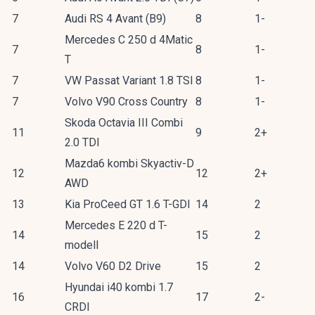
7
Audi RS 4 Avant (B9)
8
1-
Mercedes C 250 d 4Matic
7
8
1-
T
7
VW Passat Variant 1.8 TSI
8
1-
7
Volvo V90 Cross Country
8
1-
Skoda Octavia III Combi
11
9
2+
2.0 TDI
Mazda6 kombi Skyactiv-D
12
12
2+
AWD
13
Kia ProCeed GT 1.6 T-GDI
14
2
Mercedes E 220 d T-
14
15
2
modell
14
Volvo V60 D2 Drive
15
2
Hyundai i40 kombi 1.7
16
17
2-
CRDI