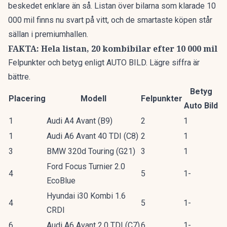
beskedet enklare än så. Listan över bilarna som klarade 10
000 mil finns nu svart på vitt, och de smartaste köpen står
sällan i premiumhallen.
FAKTA: Hela listan, 20 kombibilar efter 10 000 mil
Felpunkter och betyg enligt AUTO BILD. Lägre siffra är
bättre.
Betyg
Placering
Modell
Felpunkter
Auto Bild
1
Audi A4 Avant (B9)
2
1
1
Audi A6 Avant 40 TDI (C8)
2
1
3
BMW 320d Touring (G21)
3
1
Ford Focus Turnier 2.0
4
5
1-
EcoBlue
Hyundai i30 Kombi 1.6
4
5
1-
CRDI
6
Audi A6 Avant 2.0 TDI (C7)
6
1-