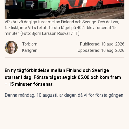
VR kör två dagliga turer mellan Finland och Sverige. Och det var,
faktiskt, inte VR:s fel att första tåget på 40 år blev försenat 15
minuter. (Foto: Björn Larsson Rosvall /TT)
Torbjörn
Publicerad:
10 aug. 2026
Karlgren
Uppdaterad:
10 aug. 2026
En ny tågförbindelse mellan Finland och Sverige
startar i dag. Första tåget avgick 05.00 och kom fram
– 15 minuter försenat.
Denna måndag, 10 augusti, är dagen då vi för första gången
på nästan 40 år får en daglig tågförbindelse mellan Finland
och Sverige.
Två tåg kör varje dag från Uleåborg till Haparanda – vilket
inte skett sedan rälsbussarna slutade gå för 40 år sedan.