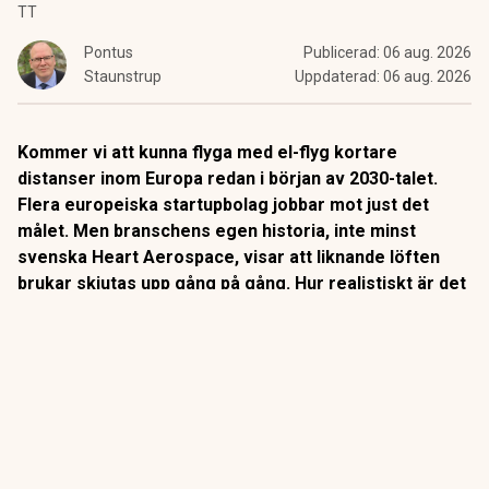
TT
Pontus
Publicerad:
06 aug. 2026
Staunstrup
Uppdaterad:
06 aug. 2026
Kommer vi att kunna flyga med el-flyg kortare
distanser inom Europa redan i början av 2030-talet.
Flera europeiska startupbolag jobbar mot just det
målet. Men branschens egen historia, inte minst
svenska Heart Aerospace, visar att liknande löften
brukar skjutas upp gång på gång. Hur realistiskt är det
egentligen?
I en intervju med Euronews säger Carlos López de la Osa
på European Federation for Transport & Environment att
el-
flyg på kortare distanser i Europa snart kan bli verklighet
.
ANNONS