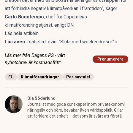
bråttom det är med ambitiösa minskningar av utsläppen för
att förhindra negativ klimatpåverkan i framtiden”, säger
Carlo Buontempo
, chef för Copernicus
klimatförändringstjänst, enligt DN.
Läs hela artikeln
.
Läs även:
Isabella Lövin: ”Sluta med weekendresor”
»
Läs mer från Dagens PS - vårt
Prenumerera
nyhetsbrev är kostnadsfritt:
EU
Klimatförändringar
Parisavtalet
Ola Söderlund
Journalist med goda kunskaper inom privatekonomi,
näringsliv och börs, bevakar även världspolitik. Gillar
att förklara det enkelt – det som är svårt att förstå.