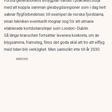
Första generationens elflygplan väntas i praktiken börja
med att
koppla samman glesbygdsregioner som i dag helt
saknar flygförbindelser
, till exempel de norska fjordöarna,
innan tekniken eventuellt mognar nog för att utmana
etablerade kortdistanslinjer som London–Dublin.
Så länge branschen fortsätter leverera konkreta, om än
blygsamma, framsteg, finns det goda skäl att tro att elflyg
med tiden blir verklighet. Men sannolikt inte till år 2030.
ANNONS