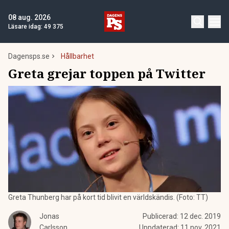
08 aug. 2026
Läsare idag:
49 375
Dagensps.se
Hållbarhet
Greta grejar toppen på Twitter
Greta Thunberg har på kort tid blivit en världskändis. (Foto: TT)
Jonas
Publicerad:
12 dec. 2019
Carlsson
Uppdaterad:
11 nov. 2021