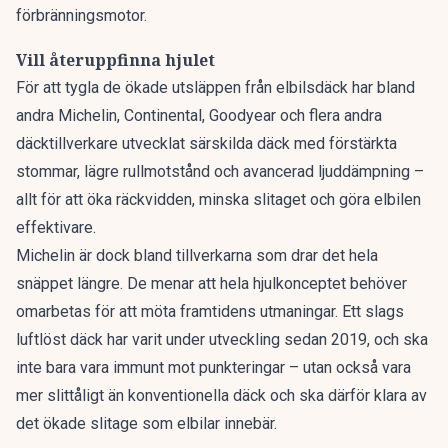
förbränningsmotor.
Vill återuppfinna hjulet
För att tygla de ökade utsläppen från elbilsdäck har bland
andra Michelin, Continental, Goodyear och flera andra
däcktillverkare utvecklat särskilda däck med förstärkta
stommar, lägre rullmotstånd och avancerad ljuddämpning –
allt för att öka räckvidden, minska slitaget och göra elbilen
effektivare.
Michelin är dock bland tillverkarna som drar det hela
snäppet längre. De menar att hela hjulkonceptet behöver
omarbetas för att möta framtidens utmaningar.
Ett slags
luftlöst däck
har varit under utveckling sedan 2019, och ska
inte bara vara immunt mot punkteringar – utan också vara
mer slittåligt än konventionella däck och ska därför klara av
det ökade slitage som elbilar innebär.