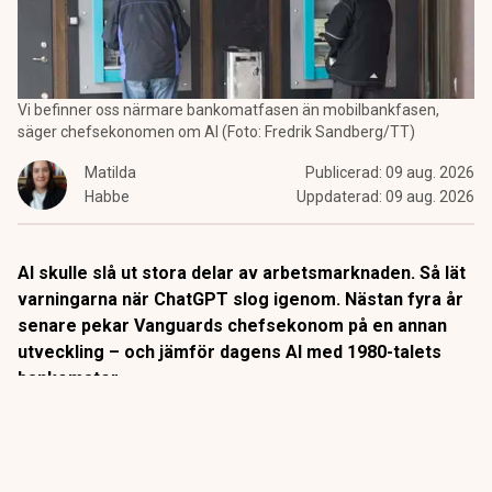
Vi befinner oss närmare bankomatfasen än mobilbankfasen,
säger chefsekonomen om AI (Foto: Fredrik Sandberg/TT)
Matilda
Publicerad:
09 aug. 2026
Habbe
Uppdaterad:
09 aug. 2026
AI skulle slå ut stora delar av arbetsmarknaden. Så lät
varningarna när ChatGPT slog igenom. Nästan fyra år
senare pekar Vanguards chefsekonom på en annan
utveckling – och jämför dagens AI med 1980-talets
bankomater.
När
bankomaterna
började breda ut sig på 1980-talet låg
slutsatsen nära till hands: snart behövs inga
banktjänstemän längre.