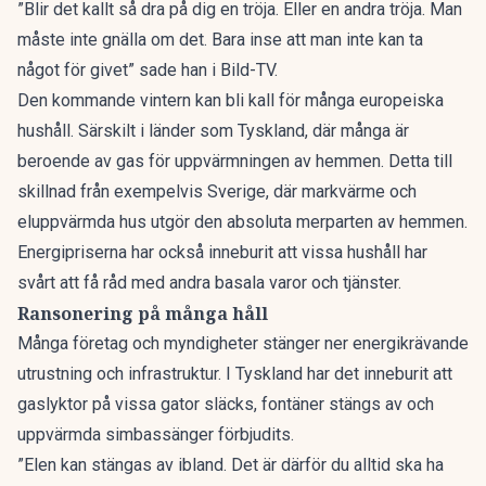
”Blir det kallt så dra på dig en tröja. Eller en andra tröja. Man
måste inte gnälla om det. Bara inse att man inte kan ta
något för givet” sade han i
Bild-TV
.
Den kommande vintern kan bli kall för många europeiska
hushåll. Särskilt i länder som Tyskland, där många är
beroende av gas för uppvärmningen av hemmen. Detta till
skillnad från exempelvis Sverige, där markvärme och
eluppvärmda hus utgör den absoluta merparten av hemmen.
Energipriserna har också inneburit att vissa hushåll har
svårt att få råd med andra basala varor och tjänster.
Ransonering på många håll
Många företag och myndigheter stänger ner energikrävande
utrustning och infrastruktur. I Tyskland har det inneburit att
gaslyktor på vissa gator släcks, fontäner stängs av och
uppvärmda simbassänger förbjudits.
”Elen kan stängas av ibland. Det är därför du alltid ska ha