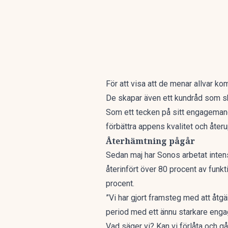
För att visa att de menar allvar k
De skapar även ett kundråd som s
Som ett tecken på sitt engagemang
förbättra appens kvalitet och åte
Återhämtning pågår
Sedan maj har Sonos arbetat inten
återinfört över 80 procent av funk
procent.
”Vi har gjort framsteg med att åt
period med ett ännu starkare enga
Vad säger vi? Kan vi förlåta och g