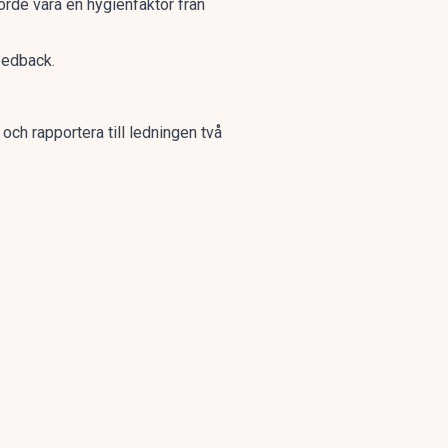
borde vara en hygienfaktor från
eedback.
h rapportera till ledningen två