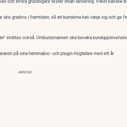
ven och införa grundligare tester innan lansering. Vilket kanske 
 ske gradvis i framtiden, så att kunderna kan vänja sig och ge f
an” inrättas också. Ombudsmannen ska bevaka kundupplevelsen oc
arantin på sina hemmabio- och plugin-högtalare med ett år.
r
ANNONS