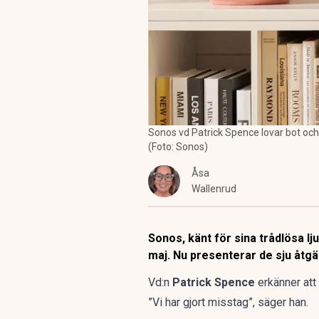
Sonos vd Patrick Spence lovar bot och
(Foto: Sonos)
Åsa
Wallenrud
Sonos, känt för sina trådlösa l
maj. Nu presenterar de sju åtg
Vd:n
Patrick Spence
erkänner att
”Vi har gjort misstag”, säger han.