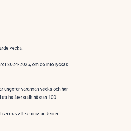
järde vecka.
året 2024-2025, om de inte lyckas
ar ungefär varannan vecka och har
att ha återställt nästan 100
driva oss att komma ur denna