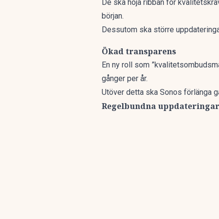
De ska höja ribban för kvalitetskra
början.
Dessutom ska större uppdateringar
Ökad transparens
En ny roll som ”kvalitetsombudsm
gånger per år.
Utöver detta ska Sonos förlänga g
Regelbundna uppdateringa