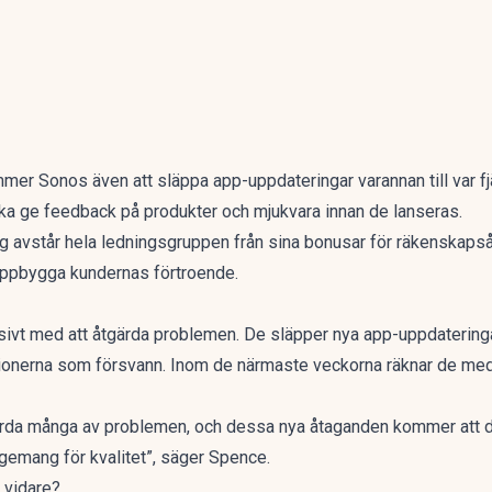
ommer Sonos även att släppa app-uppdateringar varannan till var f
ka ge feedback på produkter och
mjukvara
innan de lanseras.
 avstår hela ledningsgruppen från sina bonusar för räkenskaps
ruppbygga kundernas förtroende.
sivt med att åtgärda problemen. De släpper nya app-uppdatering
tionerna som försvann. Inom de närmaste veckorna räknar de med 
gärda många av problemen, och dessa nya åtaganden kommer att 
gemang för kvalitet”, säger Spence.
å vidare?