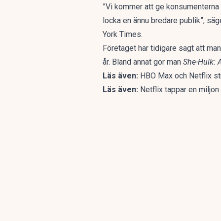
”Vi kommer att ge konsumenterna st
locka en ännu bredare publik”,
säg
York Times
.
Företaget har tidigare sagt att man
år. Bland annat gör man
She-Hulk: 
Läs även:
HBO Max och Netflix s
Läs även:
Netflix tappar en miljo