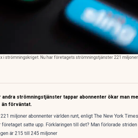
ix i strömningskriget. Nu har företagets strömningstjänster 221 miljone
 andra strömningstjänster tappar abonnenter ökar man med
r än förväntat.
 221 miljoner abonnenter världen runt,
enligt The New York Time
företaget satte upp. Förklaringen till det? Man förlorade striden 
gen är 215 till 245 miljoner