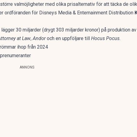
örre valmöjligheter med olika prisalternativ för att täcka de oli
er ordföranden för Disneys Media & Enternainment Distribution
 lägger 30 miljarder (drygt 303 miljarder kronor) på produktion av 
Attorney at
Law
,
Andor
och en uppföljare till
Hocus Pocus.
trömmar ihop från 2024
n prenumeranter
ANNONS