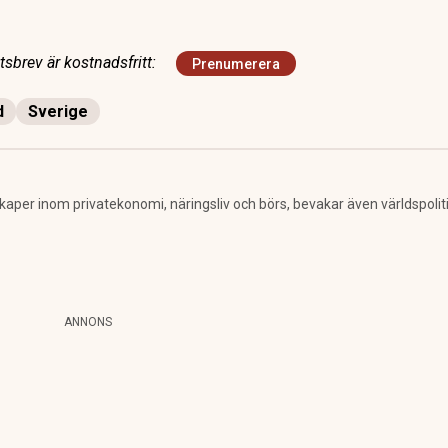
sbrev är kostnadsfritt:
Prenumerera
d
Sverige
per inom privatekonomi, näringsliv och börs, bevakar även världspolitik. 
ANNONS