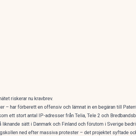
nätet riskerar nu kravbrev.
r – har förberett en offensiv och lämnat in en begäran till Pat
om ett stort antal IP-adresser från Telia, Tele 2 och Bredbandsb
å liknande sätt i Danmark och Finland och förutom i Sverige bedriv
skollen ned efter massiva protester – det projektet syftade också