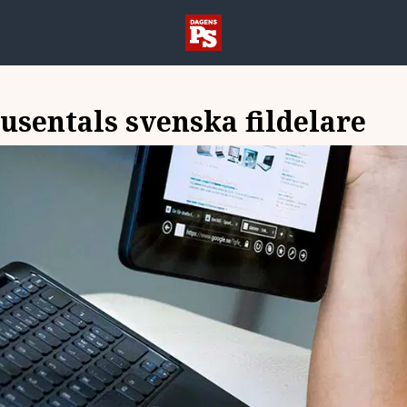
usentals svenska fildelare