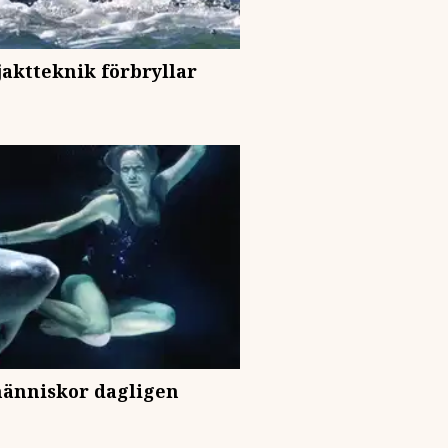
aktteknik förbryllar
människor dagligen