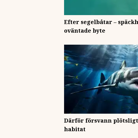
Efter segelbåtar – späck
oväntade byte
Därför försvann plötsligt 
habitat