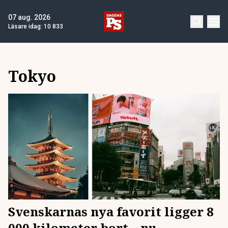
07 aug. 2026
Läsare idag:
10 833
Tokyo
Svenskarnas nya favorit ligger 8
000 kilometer bort – nu