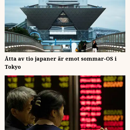
Åtta av tio japaner är emot sommar-OS i
Tokyo