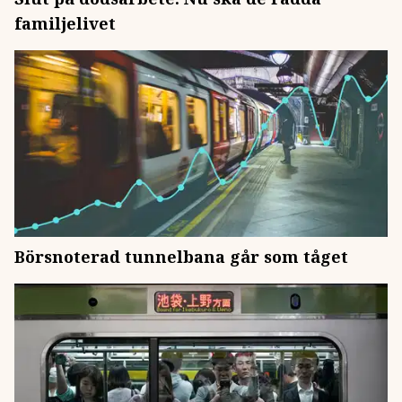
familjelivet
Börsnoterad tunnelbana går som tåget