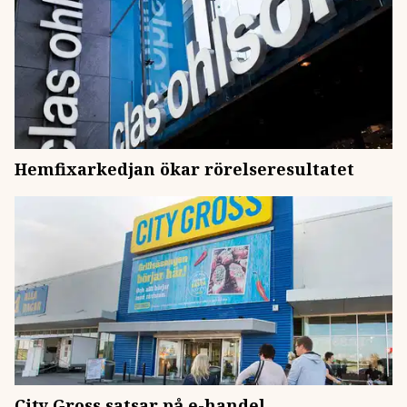
Hemfixarkedjan ökar rörelseresultatet
City Gross satsar på e-handel