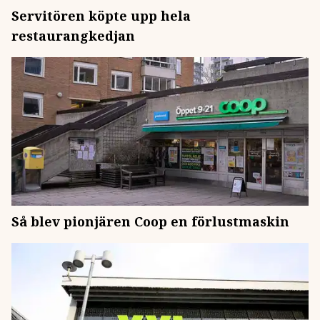
Servitören köpte upp hela
restaurangkedjan
Så blev pionjären Coop en förlustmaskin