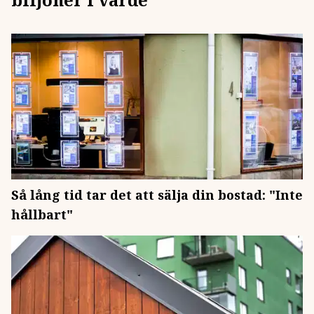
Så lång tid tar det att sälja din bostad: "Inte
hållbart"