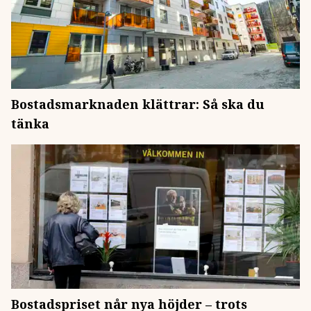
Bostadsmarknaden klättrar: Så ska du
tänka
Bostadspriset når nya höjder – trots