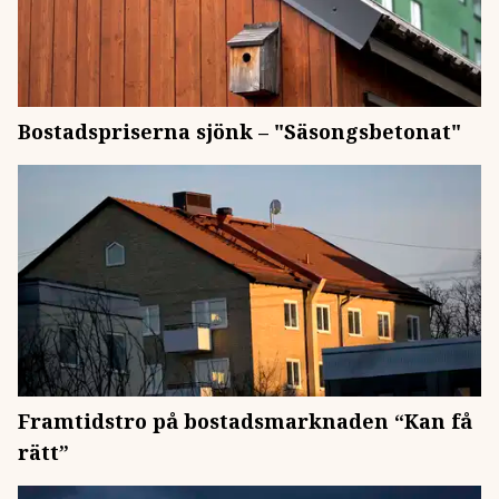
Bostadspriserna sjönk – "Säsongsbetonat"
Framtidstro på bostadsmarknaden “Kan få
rätt”