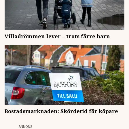
Villadrömmen lever – trots färre barn
Bostadsmarknaden: Skördetid för köpare
ANNONS