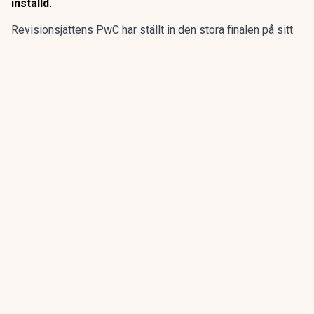
inställd.
Revisionsjättens PwC har ställt in den stora finalen på sitt
program för sommarpraktikanterna.
Den flerdagarsresa till Disney World i Orlando som avslutat
15 av de 20 senaste årens sommarpraktik är inställd.
ANNONS
Gör pensionen enklare att förstå och hantera
ANNONS