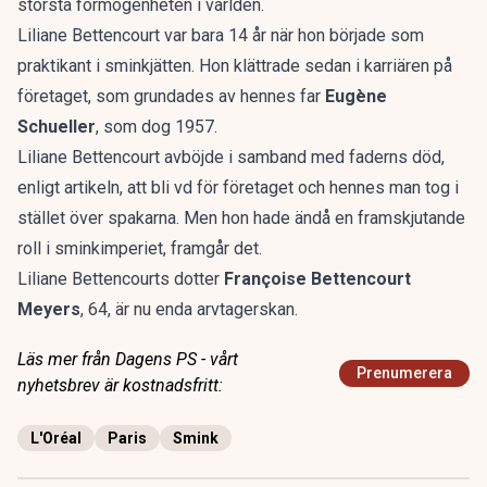
största förmögenheten i världen.
Liliane Bettencourt var bara 14 år när hon började som
praktikant i sminkjätten. Hon klättrade sedan i karriären på
företaget, som grundades av hennes far
Eugène
Schueller
, som dog 1957.
Liliane Bettencourt avböjde i samband med faderns död,
enligt artikeln, att bli vd för företaget och hennes man tog i
stället över spakarna. Men hon hade ändå en framskjutande
roll i sminkimperiet, framgår det.
Liliane Bettencourts dotter
Françoise Bettencourt
Meyers
, 64, är nu enda arvtagerskan.
Läs mer från Dagens PS - vårt
Prenumerera
nyhetsbrev är kostnadsfritt:
L'Oréal
Paris
Smink