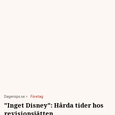
Dagensps.se
Företag
"Inget Disney": Hårda tider hos
revisionsjätten