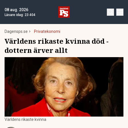
08 aug. 2026
Läsare idag:
23 404
Dagensps.se
Privatekonomi
Världens rikaste kvinna död -
dottern ärver allt
Världens rikaste kvinna