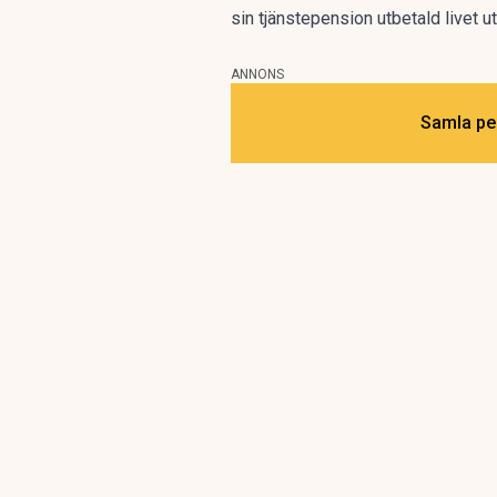
sin tjänstepension utbetald livet u
ANNONS
Samla pen