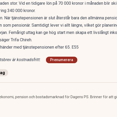
naden stor. Vid en tidigare lön på 70 000 kronor i månaden blir sk
ing 340 000 kronor.
en.
När tjänstepensionen är slut
återstår bara den allmänna pension
 som pensionär. Samtidigt lever vi allt längre, vilket gör planer
 början. Femårigt uttag kan ge hög start men skapa ett livslångt in
säger Trifa Chireh.
m händer med tjänstepensionen efter 65. E55
sbrev är kostnadsfritt:
Prenumerera
tag
ekonomi, pension och bostadsmarknad för Dagens PS. Brinner för att g