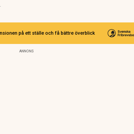
t.
sionen på ett ställe och få bättre överblick
ANNONS