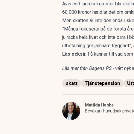
Även vid lägre inkomster blir skill
60 000 kronor handlar det om omkr
Men skatten är inte den enda risk
”Många fokuserar på de första åren
ju räcka hela livet och inte bara i
utbetalning ger jämnare trygghet”, 
Läs också:
F
å känner till vad so
Läs mer från Dagens PS - vårt nyhet
skatt
Tjänstepension
Ut
Matilda Habbe
Bevakar i huvudsak privat