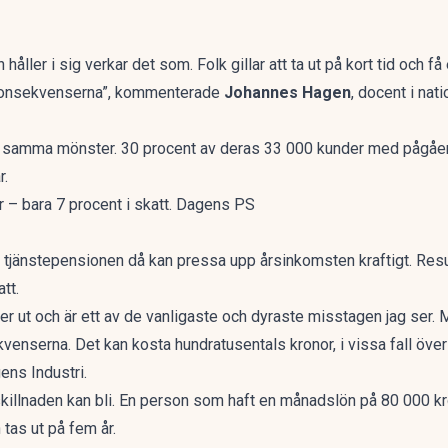
n håller i sig verkar det som. Folk gillar att ta ut på kort tid och 
i konsekvenserna”, kommenterade
Johannes Hagen
, docent i nat
 samma mönster. 30 procent av deras 33 000 kunder med pågåen
r.
r – bara 7 procent i skatt. Dagens PS
 tjänstepensionen då kan pressa upp årsinkomsten kraftigt. Resu
tt.
er ut och är ett av de vanligaste och dyraste misstagen jag ser. M
ekvenserna. Det kan kosta hundratusentals kronor, i vissa fall över
ens Industri.
skillnaden kan bli. En person som haft en månadslön på 80 000 kr
tas ut på fem år.