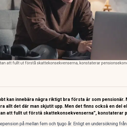
utan att fullt ut förstå skattekonsekvenserna, konstaterar pensionseko
abbt kan innebära några riktigt bra första år som pensionär
öra allt det där man skjutit upp. Men det finns också en de
utan att fullt ut förstå skattekonsekvenserna”, konstatera
stepension
på mellan fem och tjugo år. Enligt en
undersökning
från 