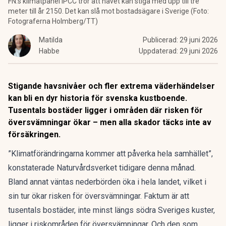
FN:s klimatpanel IPCC tror att havet kan stiga med upp till tre
meter till år 2150. Det kan slå mot bostadsägare i Sverige (Foto:
Fotograferna Holmberg/TT)
Matilda
Publicerad:
29 juni 2026
Habbe
Uppdaterad:
29 juni 2026
Stigande havsnivåer och fler extrema väderhändelser
kan bli en dyr historia för svenska kustboende.
Tusentals bostäder ligger i områden där risken för
översvämningar ökar – men alla skador täcks inte av
försäkringen.
”Klimatförändringarna kommer att påverka hela samhället”,
konstaterade
Naturvårdsverket
tidigare denna månad.
Bland annat väntas nederbörden öka i hela landet, vilket i
sin tur ökar
risken för översvämningar
. Faktum är att
tusentals bostäder, inte minst längs södra Sveriges kuster,
ligger i riskområden för översvämningar. Och den som