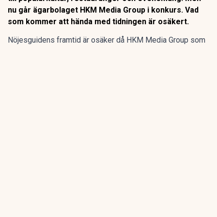
nu går ägarbolaget HKM Media Group i konkurs. Vad
som kommer att hända med tidningen är osäkert.
Nöjesguidens framtid är osäker då HKM Media Group som
äger gratistidningen går i konkurs, enligt SVT
Kulturnyheterna.
Nöjesguiden startade 1982 och har genom åren guidat till
populärkultur, restauranger och evenemang. Men nu går
ägarbolaget HKM Media Group i konkurs. Vad som kommer
att hända med tidningen är osäkert.
ANNONS
Gör pensionen enklare att förstå och hantera
ANNONS