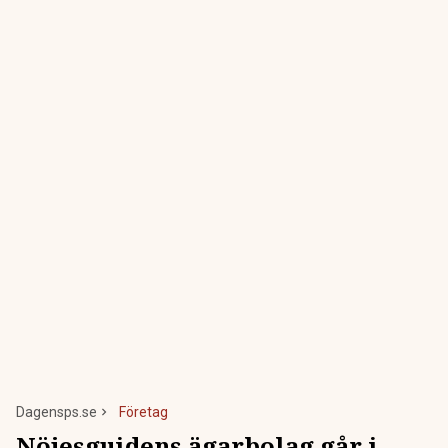
Dagensps.se
Företag
Nöjesguidens ägarbolag går i