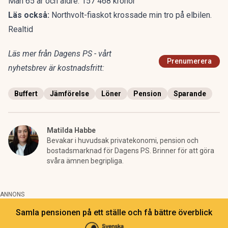
Män 65 år och äldre: 157 468 kronor
Läs också:
Northvolt-fiaskot krossade min tro på elbilen.
Realtid
Läs mer från Dagens PS - vårt
Prenumerera
nyhetsbrev är kostnadsfritt:
Buffert
Jämförelse
Löner
Pension
Sparande
Matilda Habbe
Bevakar i huvudsak privatekonomi, pension och
bostadsmarknad för Dagens PS. Brinner för att göra
svåra ämnen begripliga.
ANNONS
Samla pensionen på ett ställe och få bättre överblick