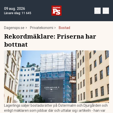
09 aug. 2026
Läsare idag:
11 645
Dagensps.se
Privatekonomi
Bostad
Rekordmäklare: Priserna har
bottnat
Lagerlings säljer bostadsrätter på Östermalm och Djurgården och
enligt mäklaren som jobbar där och uttalar sig i artikeln - han var