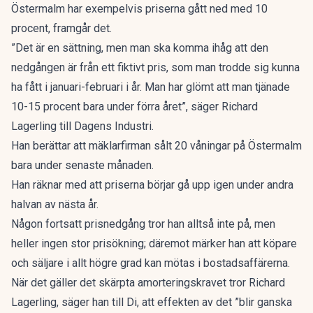
Östermalm har exempelvis priserna gått ned med 10
procent, framgår det.
”Det är en sättning, men man ska komma ihåg att den
nedgången är från ett fiktivt pris, som man trodde sig kunna
ha fått i januari-februari i år. Man har glömt att man tjänade
10-15 procent bara under förra året”, säger Richard
Lagerling till Dagens Industri.
Han berättar att mäklarfirman sålt 20 våningar på Östermalm
bara under senaste månaden.
Han räknar med att priserna börjar gå upp igen under andra
halvan av nästa år.
Någon fortsatt prisnedgång tror han alltså inte på, men
heller ingen stor prisökning; däremot märker han att köpare
och säljare i allt högre grad kan mötas i bostadsaffärerna.
När det gäller det skärpta amorteringskravet tror Richard
Lagerling, säger han till Di, att effekten av det ”blir ganska