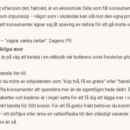
t eftersom det, faktiskt, är en
ekonomisk fälla
som får konsument
or och impulsköp – något som i slutändan kan slå mot den egna p
 att konsumenter ägnar sig åt spaving av rädsla för att gå miste 
 – ”vägrar sänka räntan”. Dagens PS
 köpa mer
 är på väg att betala i en nätbutik när butikens sista frestelse glid
ndla lite till.
du möts av erbjudanden som ”köp två, få en gratis” eller ”handl
ofta konsumenter att spendera mer än de egentligen hade tänkt.
rabatter och köpkrav är i regel satta för att få dig att lägga mer i 
nkt handla för 500 kronor. För att få gratis frakt behöver du kom
r – ett doftljus eller ännu en vattenflaska till den ständigt växand
re än så.