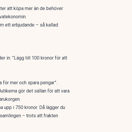
er att köpa mer än de behöver
rivatekonomin.
om ett erbjudande – så kallad
er in: ”Lägg till 100 kronor för att
a för mer och spara pengar”.
Butikerna gör
det sällan för att vara
varukorgen.
ma upp i 750 kronor. Då lägger du
e samlingen – trots att frakten