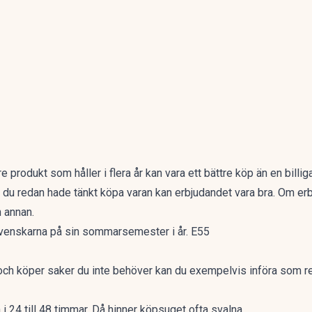
e produkt som håller i flera år kan vara ett bättre köp än en billi
m du redan hade tänkt köpa varan kan erbjudandet vara bra. Om er
n annan.
venskarna på sin sommarsemester i år. E55
 och köper saker du inte behöver kan du exempelvis införa som reg
 i 24 till 48 timmar. Då hinner köpsuget ofta svalna.