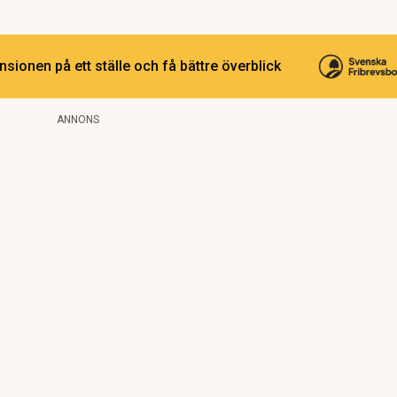
sionen på ett ställe och få bättre överblick
ANNONS