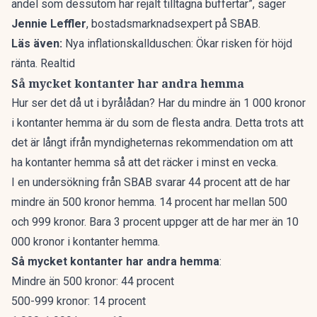
andel som dessutom har rejält tilltagna buffertar”, säger
Jennie Leffler
, bostadsmarknadsexpert på SBAB.
Läs även:
Nya inflationskallduschen: Ökar risken för höjd
ränta. Realtid
Så mycket kontanter har andra hemma
Hur ser det då ut i byrålådan? Har du mindre än 1 000 kronor
i kontanter hemma
är du som de flesta andra
. Detta trots att
det är långt ifrån myndigheternas rekommendation om att
ha kontanter hemma så att det räcker i minst en vecka.
I en undersökning från SBAB svarar 44 procent att de har
mindre än 500 kronor hemma. 14 procent har mellan 500
och 999 kronor. Bara 3 procent uppger att de har mer än 10
000 kronor i kontanter hemma.
Så mycket kontanter har andra hemma
:
Mindre än 500 kronor: 44 procent
500-999 kronor: 14 procent