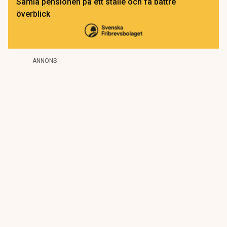
Samla pensionen på ett ställe och få bättre
överblick
ANNONS