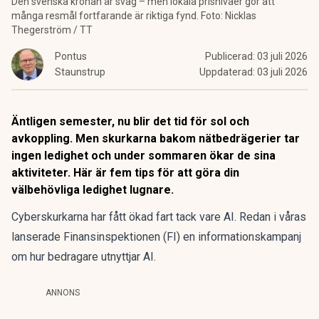
Den svenska kronan är svag – men lokala prisnivåer gör att
många resmål fortfarande är riktiga fynd. Foto: Nicklas
Thegerström / TT
Pontus
Publicerad:
03 juli 2026
Staunstrup
Uppdaterad:
03 juli 2026
Äntligen semester, nu blir det tid för sol och
avkoppling. Men skurkarna bakom nätbedrägerier tar
ingen ledighet och under sommaren ökar de sina
aktiviteter. Här är fem tips för att göra din
välbehövliga ledighet lugnare.
Cyberskurkarna har fått ökad fart tack vare AI. Redan i våras
lanserade Finansinspektionen (FI) en informationskampanj
om hur bedragare utnyttjar AI
.
ANNONS