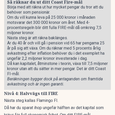
Så räknar du ut ditt Coast Fire-mål
Börja med att räkna ut hur mycket pengar du tror att du
behöver som pensionär.
Om du vill kunna leva på 25 000 kronor i månaden
motsvarar det 300 000 kronor om året. Med 4-
procentsregeln blir ditt fulla FIRE-mål då omkring 7,5
miljoner kronor.
Nästa steg är att räkna baklänges.
Är du 40 år och vill gå i pension vid 65 har pengarna 25
år på sig att växa. Om du räknar med 5 procents årlig
avkastning efter inflation behöver du i det exemplet ha
ungefär 2,2 miljoner kronor investerade i dag.
Då kan kapitalet, åtminstone i teorin, växa till 7,5 miljoner
kronor utan att du sätter in mer pengar. Det är ditt Coast
FI-mål.
Beräkningen bygger dock på antaganden om framtida
avkastning och är ingen garanti.
Nivå 4: Halvvägs till FIRE
Nästa steg kallas Flamingo FI.
Då har du sparat ihop ungefär hälften av det kapital som
krävs för full ekonomisk frihet. Om ditt FIRE-mål