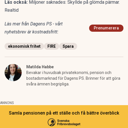
Läs också:
Miljoner saknades: Skyllde på glömda pärmar.
Realtid
Läs mer från Dagens PS - vårt
Prenumerera
nyhetsbrev är kostnadsfritt:
ekonomisk frihet
FIRE
Spara
Matilda Habbe
Bevakar i huvudsak privatekonomi, pension och
bostadsmarknad för Dagens PS. Brinner för att göra
svåra ämnen begripliga.
ANNONS
Samla pensionen på ett ställe och få bättre överblick