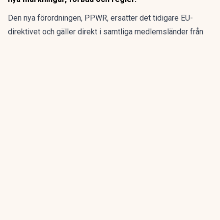
Den nya förordningen,
PPWR
, ersätter det tidigare EU-
direktivet och gäller direkt i samtliga medlemsländer från
den 12 augusti.
ANNONS
Gör pensionen enklare att förstå och hantera
ANNONS