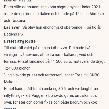
inom en viss tid.
Paret ville dessutom inte köpa något osynat. Under 2021
reste de därför runt i Italien och tittade på 15 hus i Abruzzo
och Toscana.
Läs även:
Så blev hon ekonomiskt oberoende – på tio år.
Dagens PS
Priset avgjorde
Till slut föll valet på ett hus i Abruzzo. Det hade två
våningar, två sovrum, ett extra rum i källaren, vind och
terrass. Priset landande på 11 500 euro, motsvarande drygt
124 000 kronor.
”Jag älskade priset och terrassen”, säger Tresl till
CNBC
Make It.
Huset hade stått tomt i omkring 30 år och var långt ifrån
inflyttningsklart. Väggarna behövde göras om, elen ses
över, fönster och dörrar fixas och både badrum och kök