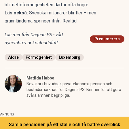
blir nettoförmögenheten därför ofta högre.
Läs också:
Svenska miljonärer blir fler – men
grannländerna springer ifrån. Realtid
Läs mer från Dagens PS - vårt
Prenumerera
nyhetsbrev är kostnadsfritt:
Äldre
Förmögenhet
Luxemburg
Matilda Habbe
Bevakar i huvudsak privatekonomi, pension och
bostadsmarknad för Dagens PS. Brinner för att göra
svåra ämnen begripliga.
ANNONS
Samla pensionen på ett ställe och få bättre överblick