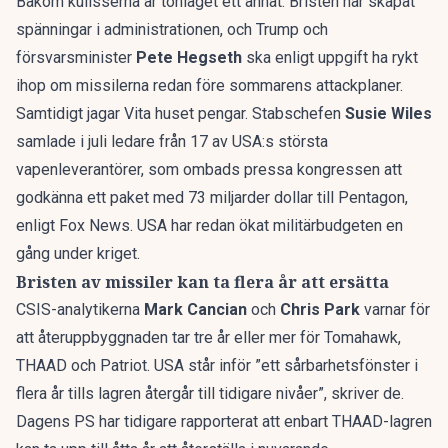
Bakom kulisserna är tonläget ett annat. Bristen har skapat
spänningar i administrationen, och Trump och
försvarsminister
Pete Hegseth
ska enligt uppgift ha
rykt
ihop om missilerna
redan före sommarens attackplaner.
Samtidigt jagar Vita huset pengar. Stabschefen
Susie Wiles
samlade i juli ledare från 17 av USA:s största
vapenleverantörer, som ombads pressa kongressen att
godkänna ett paket med 73 miljarder dollar till Pentagon,
enligt Fox News
. USA har redan
ökat militärbudgeten
en
gång under kriget.
Bristen av missiler kan ta flera år att ersätta
CSIS-analytikerna
Mark Cancian
och
Chris Park
varnar för
att återuppbyggnaden tar tre år eller mer för Tomahawk,
THAAD och Patriot. USA står inför ”ett sårbarhetsfönster i
flera år tills lagren återgår till tidigare nivåer”, skriver de.
Dagens PS har tidigare rapporterat att enbart THAAD-lagren