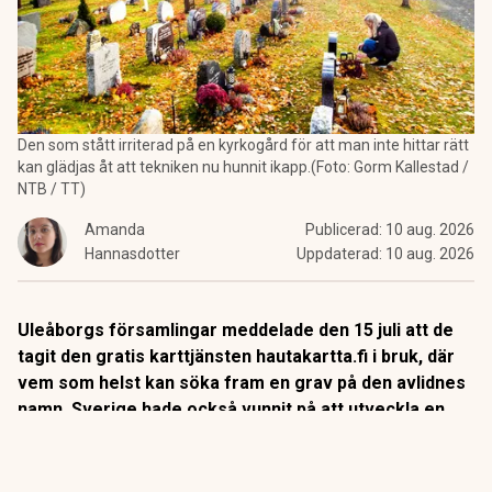
Den som stått irriterad på en kyrkogård för att man inte hittar rätt
kan glädjas åt att tekniken nu hunnit ikapp.(Foto: Gorm Kallestad /
NTB / TT)
Amanda
Publicerad:
10 aug. 2026
Hannasdotter
Uppdaterad:
10 aug. 2026
Uleåborgs församlingar meddelade den 15 juli att de
tagit den gratis karttjänsten hautakartta.fi i bruk, där
vem som helst kan söka fram en grav på den avlidnes
namn. Sverige hade också vunnit på att utveckla en
sådan app.
Sökningen visar begravningsplats och läge på karta.