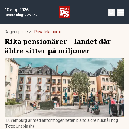
10 aug. 2026
Läsare idag:
225 352
Dagensps.se
Privatekonomi
Rika pensionärer – landet där
äldre sitter på miljoner
I Luxemburg är medianförmögenheten bland äldre hushåll hög
(Foto: Unsplash)