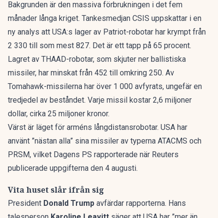
Bakgrunden är den massiva förbrukningen i det fem
månader långa kriget. Tankesmedjan CSIS uppskattar
i en
ny analys
att USA:s lager av Patriot-robotar har krympt från
2 330 till som mest 827. Det är ett tapp på 65 procent.
Lagret av THAAD-robotar, som skjuter ner ballistiska
missiler, har minskat från 452 till omkring 250. Av
Tomahawk-missilerna har över 1 000 avfyrats, ungefär en
tredjedel av beståndet. Varje missil kostar 2,6 miljoner
dollar, cirka 25 miljoner kronor.
Värst är läget för arméns långdistansrobotar. USA har
använt
”nästan alla” sina missiler
av typerna ATACMS och
PRSM, vilket Dagens PS rapporterade när Reuters
publicerade uppgifterna den 4 augusti.
Vita huset slår ifrån sig
President
Donald Trump
avfärdar rapporterna. Hans
talesperson
Karoline Leavitt
säger att USA har ”mer än