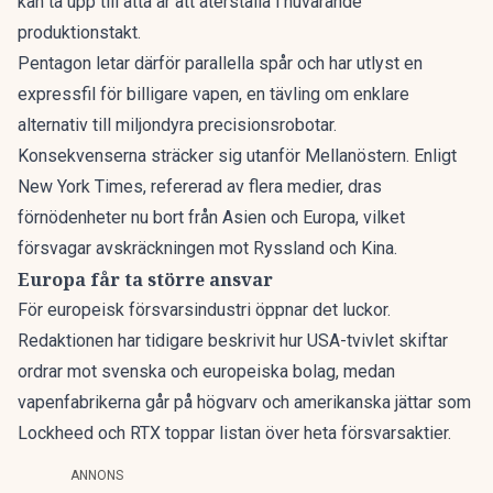
kan ta upp till åtta år
att återställa i nuvarande
produktionstakt.
Pentagon letar därför parallella spår och har utlyst en
expressfil för billigare vapen
, en tävling om enklare
alternativ till miljondyra precisionsrobotar.
Konsekvenserna sträcker sig utanför Mellanöstern. Enligt
New York Times, refererad av flera medier, dras
förnödenheter nu bort från Asien och Europa, vilket
försvagar avskräckningen mot Ryssland och Kina.
Europa får ta större ansvar
För europeisk försvarsindustri öppnar det luckor.
Redaktionen har tidigare beskrivit hur
USA-tvivlet skiftar
ordrar
mot svenska och europeiska bolag, medan
vapenfabrikerna går på högvarv
och amerikanska jättar som
Lockheed och RTX toppar listan över
heta försvarsaktier
.
ANNONS