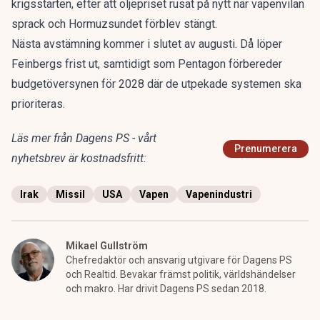
krigsstarten, efter att
oljepriset rusat på nytt
när vapenvilan
sprack och Hormuzsundet förblev stängt.
Nästa avstämning kommer i slutet av augusti. Då löper
Feinbergs frist ut, samtidigt som Pentagon förbereder
budgetöversynen för 2028 där de utpekade systemen ska
prioriteras.
Läs mer från Dagens PS - vårt
Prenumerera
nyhetsbrev är kostnadsfritt:
Irak
Missil
USA
Vapen
Vapenindustri
Mikael Gullström
Chefredaktör och ansvarig utgivare för Dagens PS
och Realtid. Bevakar främst politik, världshändelser
och makro. Har drivit Dagens PS sedan 2018.