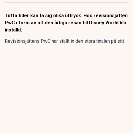
Tuffa tider kan ta sig olika uttryck. Hos revisionsjätten
PwC i form av att den årliga resan till Disney World blir
inställd.
Revisionsjättens PwC har ställt in den stora finalen på sitt
program för sommarpraktikanterna.
Den flerdagarsresa till Disney World i Orlando som avslutat
15 av de 20 senaste årens sommarpraktik är inställd.
ANNONS
Gör pensionen enklare att förstå och hantera
ANNONS