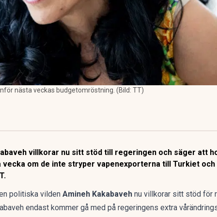
nför nästa veckas budgetomröstning. (Bild: TT)
abaveh villkorar nu sitt stöd till regeringen och säger att
a vecka om de inte stryper vapenexporterna till Turkiet oc
T.
en politiska vilden
Amineh Kakabaveh
nu villkorar sitt stöd fö
akabaveh endast kommer gå med på regeringens extra vårändrings