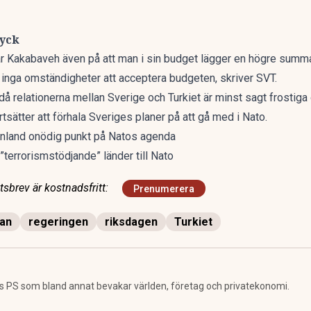
ryck
kar Kakabaveh även på att man i sin budget lägger en högre summa
inga omständigheter att acceptera budgeten,
skriver SVT.
då relationerna mellan Sverige och Turkiet är minst sagt frostig
rtsätter att förhala Sveriges planer på att gå med i Nato.
inland onödig punkt på Natos agenda
”terrorismstödjande” länder till Nato
sbrev är kostnadsfritt:
Prenumerera
gan
regeringen
riksdagen
Turkiet
 PS som bland annat bevakar världen, företag och privatekonomi.