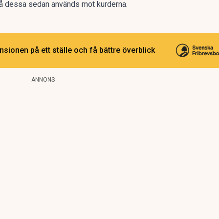
 då dessa sedan används mot kurderna.
sionen på ett ställe och få bättre överblick
ANNONS