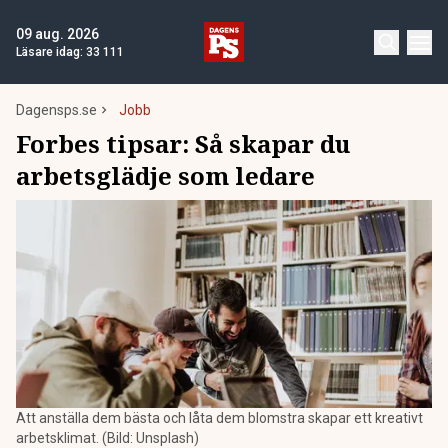
09 aug. 2026
Läsare idag:
33 111
Dagensps.se
Jobb
Forbes tipsar: Så skapar du
arbetsglädje som ledare
Att anställa dem bästa och låta dem blomstra skapar ett kreativt
arbetsklimat. (Bild: Unsplash)