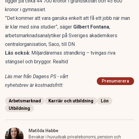
ligger på cirka 44 700 kronor i grundskolan och 45 600
kronor i gymnasiet.
”Det kommer att vara ganska enkelt att få ett jobb när man
är klar med sina studier”, säger
Gilbert Fontana
,
arbetsmarknadsanalytiker på Sveriges akademikers
centralorganisation, Saco, till DN.
Läs också:
Miljardärernas strandkrig – tvingas riva
stängsel och bryggor. Realtid
Läs mer från Dagens PS - vårt
Prenumerera
nyhetsbrev är kostnadsfritt:
Arbetsmarknad
Karriär och utbildning
Lön
Utbildning
Matilda Habbe
Bevakar i huvudsak privatekonomi, pension och