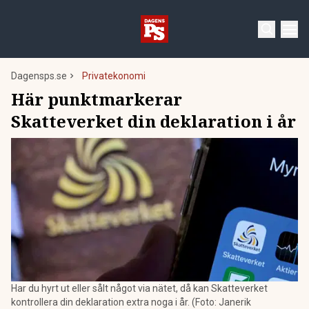
Dagensps.se
Privatekonomi
Här punktmarkerar
Skatteverket din deklaration i år
Har du hyrt ut eller sålt något via nätet, då kan Skatteverket
kontrollera din deklaration extra noga i år. (Foto: Janerik