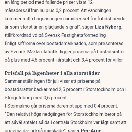
en lång period med fallande priser visar 12-
månaderssiffran nu plus 0,2 procent. Att vändningen
kommer mitt i högsäsongen när intresset för
fritidsboende
är som störst är en glädjande signal”,
säger
Liza Nyberg
,
ttillförordnad vd på Svensk Fastighetsförmedling.
Enligt siffrorna över bostadsmarknaden, som presenteras
av Svensk Mäklarstatistik, ligger priserna på bostadsrätter
på plus med 4,6 procent i årstakt och 3,4 procent för villor.
Prisfall på lägenheter i alla storstäder
Sammanställningen för juli visar att priserna på
bostadsrätter backar med 2,5 procent i Storstockholm och i
Storgöteborg med 0,6 procent.
I Stormalmö går priserna däremot upp med 0,4 procent.
”Den relativt höga nedgången för Storstockholm beror på
att såväl antalet sålda i centrala Stockholm var lågt samt att
priserna där också minskade”,
säger
Per-Arne