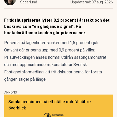
Söderlund
Uppdaterad:
07 aug. 2026
Fritidshuspriserna lyfter 0,2 procent i årstakt och det
beskrivs som ”en glädjande signal”. På
bostadsrättsmarknaden går priserna ner.
Priserna på lägenheter sjunker med 1,5 procent i juli.
Omvänt går priserna upp med 0,9 procent på villor.
Prisutvecklingen anses normal utifrån säsongsmönstret
och mer uppmuntrande är, konstaterar Svensk
Fastighetsförmedling, att fritidshuspriserna
för första
gången stiger på länge
.
ANNONS
Samla pensionen på ett ställe och få bättre
överblick