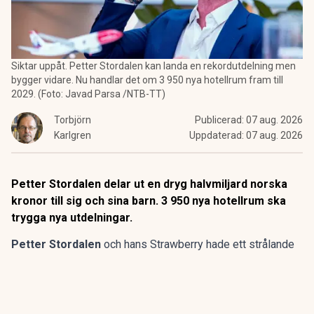
Siktar uppåt. Petter Stordalen kan landa en rekordutdelning men
bygger vidare. Nu handlar det om 3 950 nya hotellrum fram till
2029. (Foto: Javad Parsa /NTB-TT)
Torbjörn
Publicerad:
07 aug. 2026
Karlgren
Uppdaterad:
07 aug. 2026
Petter Stordalen delar ut en dryg halvmiljard norska
kronor till sig och sina barn. 3 950 nya hotellrum ska
trygga nya utdelningar.
Petter Stordalen
och hans Strawberry hade ett strålande
2025, med ett koncernresultat före skatt på nära 1,5
miljarder norska kronor, i princip lika mycket i svenska.