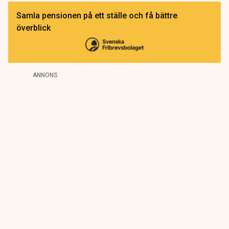
Samla pensionen på ett ställe och få bättre
överblick
ANNONS