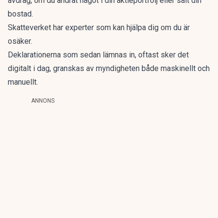
avdrag, om du ändrat något i din aktieportfölj eller sålt din
bostad.
Skatteverket har experter som kan hjälpa dig om du är
osäker.
Deklarationerna som sedan lämnas in, oftast sker det
digitalt i dag, granskas av myndigheten både maskinellt och
manuellt.
ANNONS