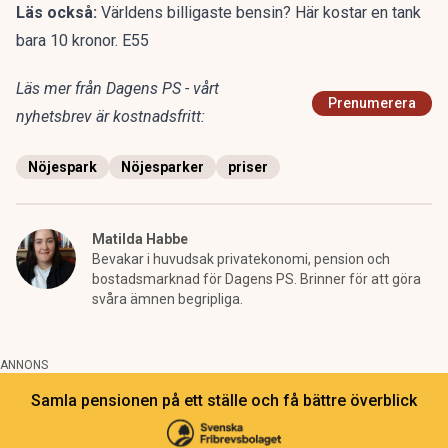
Läs också:
Världens billigaste bensin? Här kostar en tank
bara 10 kronor. E55
Läs mer från Dagens PS - vårt
Prenumerera
nyhetsbrev är kostnadsfritt:
Nöjespark
Nöjesparker
priser
Matilda Habbe
Bevakar i huvudsak privatekonomi, pension och
bostadsmarknad för Dagens PS. Brinner för att göra
svåra ämnen begripliga.
ANNONS
Samla pensionen på ett ställe och få bättre överblick