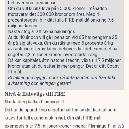
behöver som pensionär.
Om du vill kunna leva på 25 000 kronor i månaden
motsvarar det 300 000 kronor om året. Med 4-
procentsregeln blir ditt fulla FIRE-mål då omkring 7,5
miljoner kronor.
Nästa steg är att räkna baklänges.
Är du 40 år och vill gå i pension vid 65 har pengarna 25
år på sig att växa. Om du räknar med 5 procents årlig
avkastning efter inflation behöver du i det exemplet ha
ungefär 2,2 miljoner kronor investerade i dag.
Då kan kapitalet, åtminstone i teorin, växa till 7,5 miljoner
kronor utan att du sätter in mer pengar. Det är ditt Coast
FI-mål.
Beräkningen bygger dock på antaganden om framtida
avkastning och är ingen garanti.
Nivå 4: Halvvägs till FIRE
Nästa steg kallas Flamingo FI.
Då har du sparat ihop ungefär hälften av det kapital som
krävs för full ekonomisk frihet. Om ditt FIRE-mål
exempelvis är 7,5 miljoner kronor innebär Flamingo FI alltså