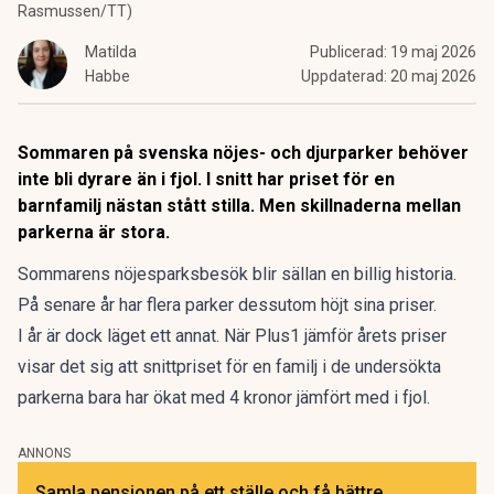
Rasmussen/TT)
Matilda
Publicerad:
19 maj 2026
Habbe
Uppdaterad:
20 maj 2026
Sommaren på svenska nöjes- och djurparker behöver
inte bli dyrare än i fjol. I snitt har priset för en
barnfamilj nästan stått stilla. Men skillnaderna mellan
parkerna är stora.
Sommarens
nöjesparksbesök
blir sällan en billig historia.
På senare år har flera parker dessutom
höjt sina priser
.
I år är dock läget ett annat. När
Plus1
jämför årets priser
visar det sig att snittpriset för en familj i de undersökta
parkerna bara har ökat med 4 kronor jämfört med i fjol.
ANNONS
Samla pensionen på ett ställe och få bättre