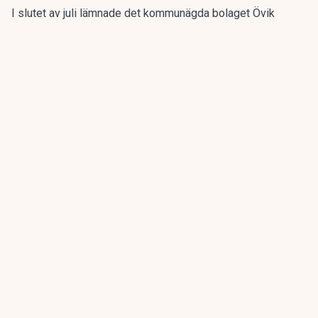
I slutet av juli lämnade det kommunägda bolaget Övik
energi in en anmälan om en driftstörning gällande sin
anläggning vid Hörneborgsverket till länsstyrelsen i
Västernorrland.
ANNONS
Gör pensionen enklare att förstå och hantera
ANNONS