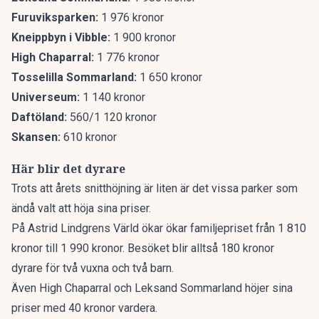
Furuviksparken:
1 976 kronor
Kneippbyn i Vibble:
1 900 kronor
High Chaparral:
1 776 kronor
Tosselilla Sommarland:
1 650 kronor
Universeum:
1 140 kronor
Daftöland:
560/1 120 kronor
Skansen:
610 kronor
Här blir det dyrare
Trots att årets snitthöjning är liten är det vissa parker som
ändå valt att höja sina priser.
På Astrid Lindgrens Värld ökar ökar familjepriset från 1 810
kronor till 1 990 kronor. Besöket blir alltså 180 kronor
dyrare för två vuxna och två barn.
Även High Chaparral och Leksand Sommarland höjer sina
priser med 40 kronor vardera.