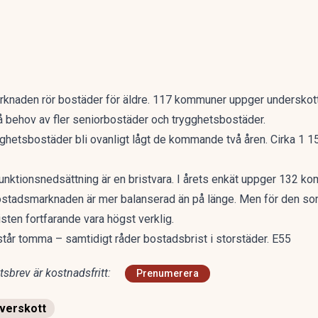
rknaden rör bostäder för äldre. 117 kommuner uppger underskott
ehov av fler seniorbostäder och trygghetsbostäder.
ygghetsbostäder bli ovanligt lågt de kommande två åren. Cirka 1
nktionsnedsättning är en bristvara. I årets enkät uppger 132 k
ostadsmarknaden är mer balanserad än på länge. Men för den som 
sten fortfarande vara högst verklig.
står tomma – samtidigt råder bostadsbrist i storstäder. E55
sbrev är kostnadsfritt:
Prenumerera
verskott