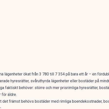
a lägenheter ökat från
3 780 till 7 354 på bara ett år – en fördub
rade hyresrätter, svåruthyrda lägenheter eller bostäder på mindre
 faktiskt behöver: större och mer prisrimliga hyresrätter, bostä
 för äldre
.
det främst behövs bostäder med rimliga boendekostnader, bost
.