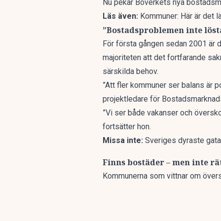
Nu pekar Boverkets nya
bostadsm
Läs även:
Kommuner: Här är det l
”Bostadsproblemen inte lös
För första gången sedan 2001 är 
majoriteten att det fortfarande
sak
särskilda behov.
”Att fler kommuner ser balans är p
projektledare för Bostadsmarknad
”Vi ser både vakanser och överskot
fortsätter hon.
Missa inte:
Sveriges dyraste gata 
Finns bostäder – men inte rä
Kommunerna som vittnar om översko