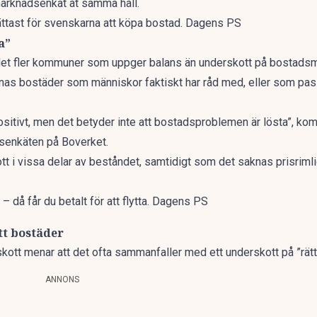
arknadsenkät
åt samma håll.
ättast för svenskarna att köpa bostad. Dagens PS
ta”
det fler kommuner som uppger balans än underskott på bostads
nas bostäder
som människor faktiskt har råd med, eller som pa
ositivt, men det betyder inte att bostadsproblemen är lösta”, k
senkäten på Boverket.
t i vissa delar av beståndet, samtidigt som det saknas prisrimlig
– då får du betalt för att flytta. Dagens PS
tt bostäder
tt menar att det ofta sammanfaller med ett underskott på ”rätt
ANNONS