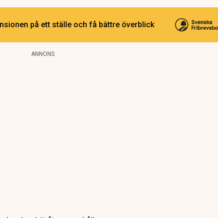
sionen på ett ställe och få bättre överblick
ANNONS