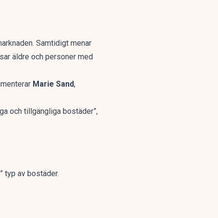
marknaden. Samtidigt menar
ssar äldre och personer med
ommenterar
Marie Sand
,
a och tillgängliga bostäder”,
” typ av bostäder.