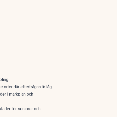
bling.
 orter där efterfrågan är låg.
der i markplan och
äder för seniorer och