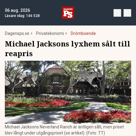
06 aug. 2026
Läsare idag:
146 528
Dagensps.se
Privatekonomi
Drömboende
Michael Jacksons lyxhem sålt till
reapris
Michael Jacksons Neverland Ranch är äntligen sålt, men priset
blev långt under utgångspriset (se artikel). (Foto: TT)