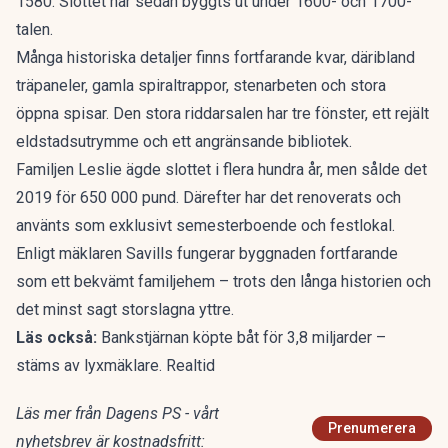
1580. Slottet har sedan byggts ut under 1600- och 1700-
talen.
Många historiska detaljer finns fortfarande kvar, däribland
träpaneler, gamla spiraltrappor, stenarbeten och stora
öppna spisar. Den stora riddarsalen har tre fönster, ett rejält
eldstadsutrymme och ett angränsande bibliotek.
Familjen Leslie ägde slottet i flera hundra år, men sålde det
2019 för 650 000 pund. Därefter har det renoverats och
använts som exklusivt semesterboende och festlokal.
Enligt
mäklaren Savills
fungerar byggnaden fortfarande
som ett bekvämt familjehem – trots den långa historien och
det minst sagt storslagna yttre.
Läs också:
Bankstjärnan köpte båt för 3,8 miljarder –
stäms av lyxmäklare. Realtid
Läs mer från Dagens PS - vårt
Prenumerera
nyhetsbrev är kostnadsfritt: