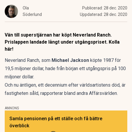
Ola
Publicerad:
28 dec. 2020
Söderlund
Uppdaterad:
28 dec. 2020
Vän till superstjärnan har köpt Neverland Ranch.
Prislappen landade långt under utgångspriset. Kolla
här!
Neverland Ranch, som
Michael Jackson
köpte 1987 för
19,5 miljoner dollar, hade från början ett utgångspris på 100
miljoner dollar.
Och nu äntligen, ett decennium efter världsartistens död, är
fastigheten såld, rapporterar bland andra
Affärsvärlden
.
ANNONS
Samla pensionen på ett ställe och få bättre
överblick