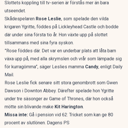
Slottets
koppling till tv-serien är förstås mer än bara
utseendet.
Skådespelaren
Rose Leslie
, som spelade den vilda
krigaren Ygritte, föddes på Lickleyhead Castle och bodde
där under sina första tio år. Hon växte upp på slottet
tillsammans med sina fyra syskon.
”Rose föddes där. Det var en underbar plats att låta barn
växa upp på, med alla skrymslen och vrår som lämpade sig
för kurragömma”, säger Leslies mamma
Candy
, enligt
Daily
Mail.
Rose Leslie fick senare sitt stora genombrott som Gwen
Dawson i Downton Abbey. Därefter spelade hon Ygritte
under tre säsonger av Game of Thrones, där hon också
mötte sin blivande make
Kit Harington
.
Missa inte:
Gå i pension vid 62: Tricket som kan ge 80
procent av slutlönen. Dagens PS