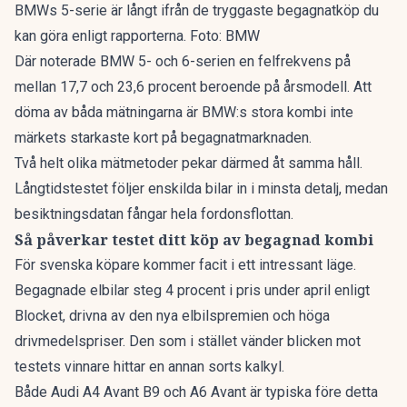
BMWs 5-serie är långt ifrån de tryggaste begagnatköp du
kan göra enligt rapporterna. Foto: BMW
Där noterade BMW 5- och 6-serien en felfrekvens på
mellan 17,7 och 23,6 procent beroende på årsmodell. Att
döma av båda mätningarna är BMW:s stora kombi inte
märkets starkaste kort på begagnatmarknaden.
Två helt olika mätmetoder pekar därmed åt samma håll.
Långtidstestet följer enskilda bilar in i minsta detalj, medan
besiktningsdatan fångar hela fordonsflottan.
Så påverkar testet ditt köp av begagnad kombi
För svenska köpare kommer facit i ett intressant läge.
Begagnade elbilar
steg 4 procent
i pris under april enligt
Blocket, drivna av den nya elbilspremien och höga
drivmedelspriser. Den som i stället vänder blicken mot
testets vinnare hittar en annan sorts kalkyl.
Både Audi A4 Avant B9 och A6 Avant är typiska före detta