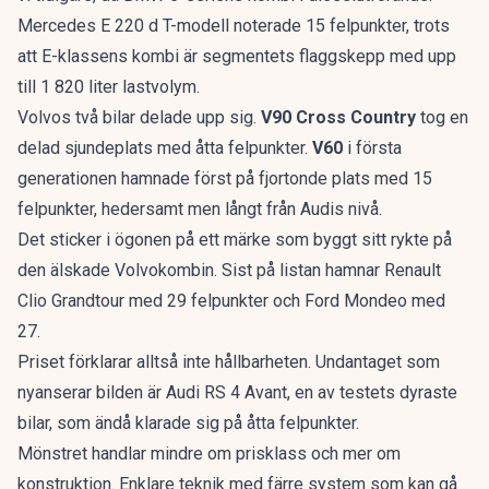
Mercedes E 220 d T-modell noterade 15 felpunkter, trots
att
E-klassens kombi
är segmentets flaggskepp med upp
till 1 820 liter lastvolym.
Volvos två bilar delade upp sig.
V90 Cross Country
tog en
delad sjundeplats med åtta felpunkter.
V60
i första
generationen hamnade först på fjortonde plats med 15
felpunkter, hedersamt men långt från Audis nivå.
Det sticker i ögonen på ett märke som byggt sitt rykte på
den älskade Volvokombin
. Sist på listan hamnar Renault
Clio Grandtour med 29 felpunkter och Ford Mondeo med
27.
Priset förklarar alltså inte hållbarheten. Undantaget som
nyanserar bilden är Audi RS 4 Avant, en av testets dyraste
bilar, som ändå klarade sig på åtta felpunkter.
Mönstret handlar mindre om prisklass och mer om
konstruktion. Enklare teknik med färre system som kan gå