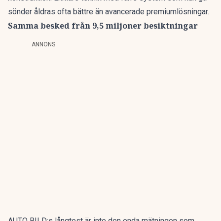
sönder åldras ofta bättre än avancerade premiumlösningar.
Samma besked från 9,5 miljoner besiktningar
ANNONS
AUTO BILD:s långtest är inte den enda mätningen som