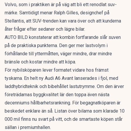
Volvo
, som i praktiken är på väg att bli ett renodlat suv-
märke. Samtidigt menar Ralph Gilles, designchef på
Stellantis, att
SUV-trenden kan vara över
och att kunderna
åter frågar efter sedaner och lägre bilar.
AUTO BILD konstaterar att kombin fortfarande slår suven
på de praktiska punkterna. Den ger mer lastvolym i
förhållande till yttermåtten, väger mindre, drar mindre
bränsle och kostar mindre att köpa.
För nybilsköparen lever formatet vidare hos främst
tyskarna. En
helt ny Audi A6 Avant
lanserades i fjol, med
laddhybridteknik och bibehållet lastutrymme. Om den ärver
företrädarnas byggkvalitet lär den toppa även nästa
decenniums hållbarhetsrankning. För begagnatköparen är
beskedet enklare än så. Listan över bilarna som klarade 10
000 mil finns nu svart på vitt, och de smartaste köpen står
sällan i premiumhallen.