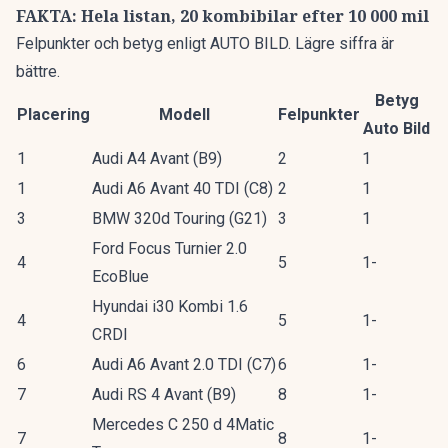
FAKTA: Hela listan, 20 kombibilar efter 10 000 mil
Felpunkter och betyg enligt AUTO BILD. Lägre siffra är
bättre.
Betyg
Placering
Modell
Felpunkter
Auto Bild
1
Audi A4 Avant (B9)
2
1
1
Audi A6 Avant 40 TDI (C8)
2
1
3
BMW 320d Touring (G21)
3
1
Ford Focus Turnier 2.0
4
5
1-
EcoBlue
Hyundai i30 Kombi 1.6
4
5
1-
CRDI
6
Audi A6 Avant 2.0 TDI (C7)
6
1-
7
Audi RS 4 Avant (B9)
8
1-
Mercedes C 250 d 4Matic
7
8
1-