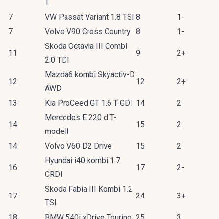
T
7
VW Passat Variant 1.8 TSI
8
1-
7
Volvo V90 Cross Country
8
1-
Skoda Octavia III Combi
11
9
2+
2.0 TDI
Mazda6 kombi Skyactiv-D
12
12
2+
AWD
13
Kia ProCeed GT 1.6 T-GDI
14
2
Mercedes E 220 d T-
14
15
2
modell
14
Volvo V60 D2 Drive
15
2
Hyundai i40 kombi 1.7
16
17
2-
CRDI
Skoda Fabia III Kombi 1.2
17
24
3+
TSI
18
BMW 540i xDrive Touring
25
3