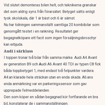
Vid slutet demonteras bilen helt, och teknikerna granskar
det som aldrig syns från förarsätet. Betyget sätts enligt
tysk skolskala, där 1 är bäst och 6 är sämst.
Nu har tidningen sammanställt
samtliga 20 kombibilar som
genomgått testet i en rankning
. Resultatet ger
begagnatköpare ett facit som ingen försäljningsbroschyr
kan erbjuda.
Audi i särklass
I toppen tronar två bilar från samma märke. Audi A4 Avant
av generation B9 och
A
udi A6 Avant 40 TDI av typen C8 fick
båda toppbetyget 1, med endast två felpunkter vardera.
A4:an klarade hela sträckan utan en enda skada. A6:ans
enda anmärkning var en parkeringssensor som gav
upprepade felmeddelanden.
Den som köper en sådan begagnad kör fortfarande en bra
bil, konstaterar de i sammanställningen.