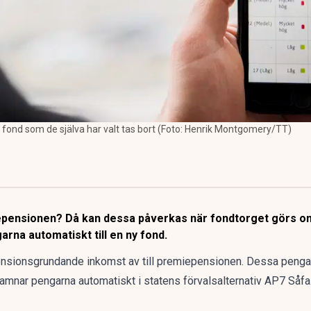
 en fond som de själva har valt tas bort (Foto: Henrik Montgomery/TT)
iepensionen? Då kan dessa påverkas när fondtorget görs om.
arna automatiskt till en ny fond.
nsionsgrundande inkomst av till premiepensionen. Dessa pengar
hamnar pengarna automatiskt i statens förvalsalternativ AP7 Såfa