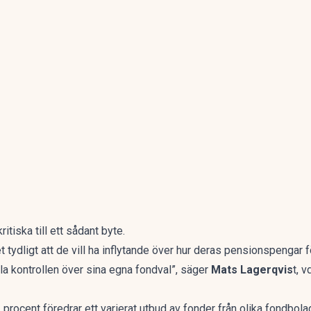
itiska till ett sådant byte.
t tydligt att de vill ha inflytande över hur deras pensionspengar f
lla kontrollen över sina egna fondval”, säger
Mats Lagerqvis
t, 
procent föredrar ett varierat utbud av fonder från olika fondbola