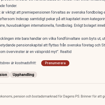
ade fonder.
t är viktigt att premiepensionen förvaltas av svenska fondbolag e
t eftersom Indecap samtidigt pekar på att kapitalet inom kategorin
ärre, huvudsakligen internationella, fondbolag. Enligt bolaget inn
ecklingen inte bara handlar om vilka fondförvaltare som byts ut, u
betydande pensionskapital att flyttas från svenska företag och St
om övervinster är en välspridd myt”. Realtid
sbrev är kostnadsfritt:
Prenumerera
sion
Upphandling
ekonomi, pension och bostadsmarknad för Dagens PS. Brinner för att g