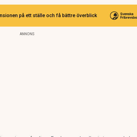
sionen på ett ställe och få bättre överblick
ANNONS