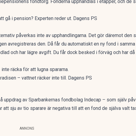
epensionens fondtorg. Fonderna upphandlas i etapper, och de s
 att gå i pension? Experten reder ut. Dagens PS
ternativ påverkas inte av upphandlingarna. Det gör däremot den 
ngen avregistreras den. Då får du automatiskt en ny fond i samma
lad och har lägre avgift. Du får dock besked i förväg och har då 
inte räcka för att lugna spararna.
adisen – vattnet räcker inte till. Dagens PS
på uppdrag av Sparbankernas fondbolag Indecap –
som själv påv
t sju av tio sparare är negativa till att en fond de själva valt tas
ANNONS