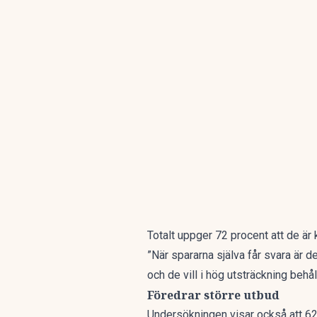
Totalt uppger 72 procent att de är kr
”När spararna själva får svara är de
och de vill i hög utsträckning behå
Föredrar större utbud
Undersökningen visar också att 62 