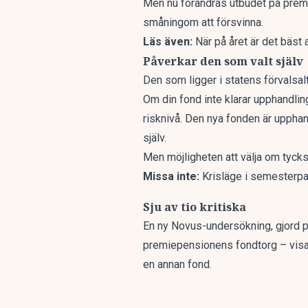
Men
nu förändras utbudet på
premi
småningom att försvinna.
Läs även:
När på året är det bäst
Påverkar den som valt själv
Den som ligger i statens förvalsal
Om din fond inte klarar upphandli
risknivå. Den nya fonden är upphand
själv.
Men möjligheten att välja om tycks 
Missa inte:
Krisläge i semesterpar
Sju av tio kritiska
En ny Novus-undersökning, gjord 
premiepensionens fondtorg – visar at
en annan fond.