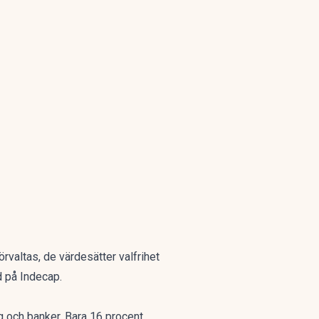
örvaltas, de värdesätter valfrihet
vd på Indecap.
g och banker. Bara 16 procent