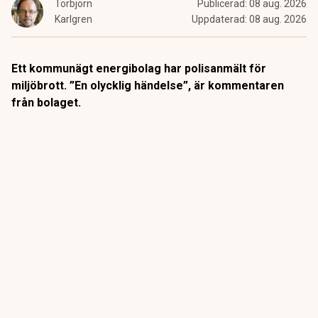
Torbjörn
Publicerad:
08 aug. 2026
Karlgren
Uppdaterad:
08 aug. 2026
Ett kommunägt energibolag har polisanmält för
miljöbrott. ”En olycklig händelse”, är kommentaren
från bolaget.
I slutet av juli lämnade det kommunägda bolaget Övik
energi in en anmälan om en driftstörning gällande sin
anläggning vid Hörneborgsverket till länsstyrelsen i
Västernorrland.
ANNONS
Gör pensionen enklare att förstå och hantera
ANNONS