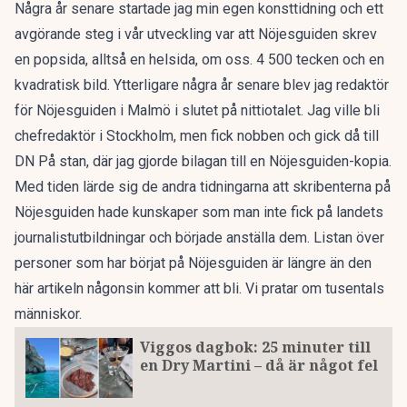
Några år senare startade jag min egen konsttidning och ett
avgörande steg i vår utveckling var att Nöjesguiden skrev
en popsida, alltså en helsida, om oss. 4 500 tecken och en
kvadratisk bild. Ytterligare några år senare blev jag redaktör
för Nöjesguiden i Malmö i slutet på nittiotalet. Jag ville bli
chefredaktör i Stockholm, men fick nobben och gick då till
DN På stan, där jag gjorde bilagan till en Nöjesguiden-kopia.
Med tiden lärde sig de andra tidningarna att skribenterna på
Nöjesguiden hade kunskaper som man inte fick på landets
journalistutbildningar och började anställa dem. Listan över
personer som har börjat på Nöjesguiden är längre än den
här artikeln någonsin kommer att bli. Vi pratar om tusentals
människor.
Viggos dagbok: 25 minuter till
en Dry Martini – då är något fel