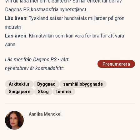
Vill du läsa mer om cleantech?
Så här enkelt tar del av
Dagens PS kostnadsfria nyhetstjänst.
Läs även:
Tyskland satsar hundratals miljarder på grön
industri
Läs även:
Klimatvillan som kan vara för bra för att vara
sann
Läs mer från Dagens PS - vårt
Prenumerera
nyhetsbrev är kostnadsfritt:
Arkitektur
Byggnad
samhällsbyggnade
Singapore
Skog
timmer
Annika Menckel