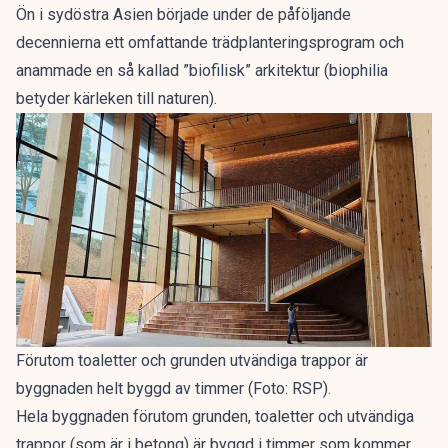
Ön i sydöstra Asien började under de påföljande
decennierna ett omfattande trädplanteringsprogram och
anammade en så kallad ”biofilisk” arkitektur (biophilia
betyder kärleken till naturen).
Förutom toaletter och grunden utvändiga trappor är
byggnaden helt byggd av timmer (Foto: RSP).
Hela byggnaden förutom grunden, toaletter och utvändiga
trappor (som är i betong) är byggd i timmer som kommer