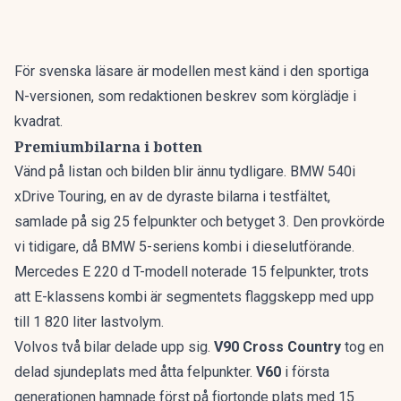
För svenska läsare är modellen mest känd i den sportiga
N-versionen, som redaktionen beskrev som
körglädje i
kvadrat
.
Premiumbilarna i botten
Vänd på listan och bilden blir ännu tydligare. BMW 540i
xDrive Touring, en av de dyraste bilarna i testfältet,
samlade på sig 25 felpunkter och betyget 3. Den provkörde
vi tidigare, då
BMW 5-seriens kombi
i dieselutförande.
Mercedes E 220 d T-modell noterade 15 felpunkter, trots
att
E-klassens kombi
är segmentets flaggskepp med upp
till 1 820 liter lastvolym.
Volvos två bilar delade upp sig.
V90 Cross Country
tog en
delad sjundeplats med åtta felpunkter.
V60
i första
generationen hamnade först på fjortonde plats med 15