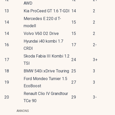
AWD
13
Kia ProCeed GT 1.6 T-GDI
14
2
Mercedes E 220 d T-
14
15
2
modell
14
Volvo V60 D2 Drive
15
2
Hyundai i40 kombi 1.7
16
17
2-
CRDI
Skoda Fabia III Kombi 1.2
17
24
3+
TSI
18
BMW 540i xDrive Touring
25
3
Ford Mondeo Turnier 1.5
19
27
3
EcoBoost
Renault Clio IV Grandtour
20
29
3-
TCe 90
ANNONS