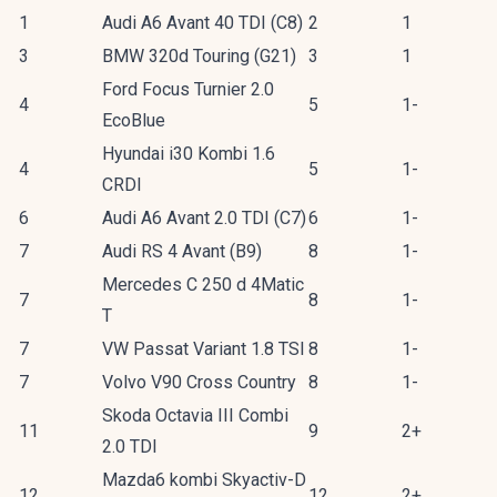
1
Audi A6 Avant 40 TDI (C8)
2
1
3
BMW 320d Touring (G21)
3
1
Ford Focus Turnier 2.0
4
5
1-
EcoBlue
Hyundai i30 Kombi 1.6
4
5
1-
CRDI
6
Audi A6 Avant 2.0 TDI (C7)
6
1-
7
Audi RS 4 Avant (B9)
8
1-
Mercedes C 250 d 4Matic
7
8
1-
T
7
VW Passat Variant 1.8 TSI
8
1-
7
Volvo V90 Cross Country
8
1-
Skoda Octavia III Combi
11
9
2+
2.0 TDI
Mazda6 kombi Skyactiv-D
12
12
2+