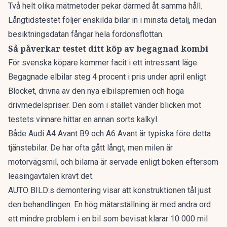
Två helt olika mätmetoder pekar därmed åt samma håll.
Långtidstestet följer enskilda bilar in i minsta detalj, medan
besiktningsdatan fångar hela fordonsflottan.
Så påverkar testet ditt köp av begagnad kombi
För svenska köpare kommer facit i ett intressant läge.
Begagnade elbilar
steg 4 procent
i pris under april enligt
Blocket, drivna av den nya elbilspremien och höga
drivmedelspriser. Den som i stället vänder blicken mot
testets vinnare hittar en annan sorts kalkyl.
Både Audi A4 Avant B9 och A6 Avant är typiska före detta
tjänstebilar. De har ofta gått långt, men milen är
motorvägsmil, och bilarna är servade enligt boken eftersom
leasingavtalen krävt det.
AUTO BILD:s demontering visar att konstruktionen tål just
den behandlingen. En hög mätarställning är med andra ord
ett mindre problem i en bil som bevisat klarar 10 000 mil