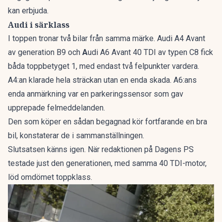
kan erbjuda.
Audi i särklass
I toppen tronar två bilar från samma märke. Audi A4 Avant
av generation B9 och
A
udi A6 Avant 40 TDI av typen C8 fick
båda toppbetyget 1, med endast två felpunkter vardera.
A4:an klarade hela sträckan utan en enda skada. A6:ans
enda anmärkning var en parkeringssensor som gav
upprepade felmeddelanden.
Den som köper en sådan begagnad kör fortfarande en bra
bil, konstaterar de i sammanställningen.
Slutsatsen känns igen. När redaktionen på Dagens PS
testade just den generationen, med samma 40 TDI-motor,
löd omdömet
toppklass
.