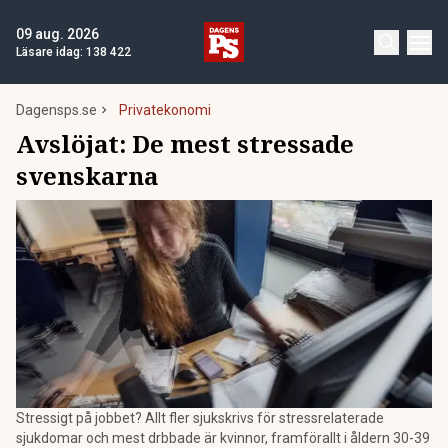
09 aug. 2026
Läsare idag:
138 422
Dagensps.se
Privatekonomi
Avslöjat: De mest stressade
svenskarna
Stressigt på jobbet? Allt fler sjukskrivs för stressrelaterade
sjukdomar och mest drbbade är kvinnor, framförallt i åldern 30-39