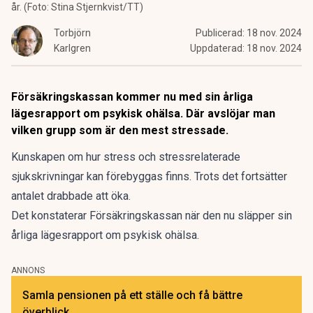
år. (Foto: Stina Stjernkvist/TT)
Torbjörn
Publicerad:
18 nov. 2024
Karlgren
Uppdaterad:
18 nov. 2024
Försäkringskassan kommer nu med sin årliga
lägesrapport om psykisk ohälsa. Där avslöjar man
vilken grupp som är den mest stressade.
Kunskapen om hur stress och stressrelaterade
sjukskrivningar kan förebyggas finns. Trots det fortsätter
antalet drabbade att öka.
Det konstaterar Försäkringskassan när den nu släpper sin
årliga
lägesrapport
om psykisk ohälsa.
ANNONS
Samla pensionen på ett ställe och få bättre
överblick