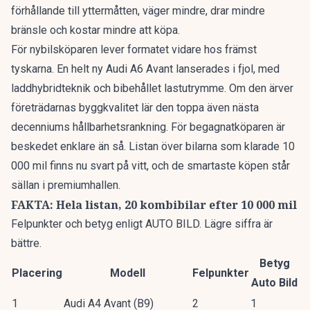
förhållande till yttermåtten, väger mindre, drar mindre
bränsle och kostar mindre att köpa.
För nybilsköparen lever formatet vidare hos främst
tyskarna. En
helt ny Audi A6 Avant
lanserades i fjol, med
laddhybridteknik och bibehållet lastutrymme. Om den ärver
företrädarnas byggkvalitet lär den toppa även nästa
decenniums hållbarhetsrankning. För begagnatköparen är
beskedet enklare än så. Listan över bilarna som klarade 10
000 mil finns nu svart på vitt, och de smartaste köpen står
sällan i premiumhallen.
FAKTA: Hela listan, 20 kombibilar efter 10 000 mil
Felpunkter och betyg enligt AUTO BILD. Lägre siffra är
bättre.
Betyg
Placering
Modell
Felpunkter
Auto Bild
1
Audi A4 Avant (B9)
2
1