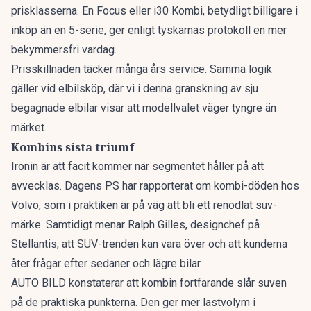
prisklasserna. En Focus eller i30 Kombi, betydligt billigare i
inköp än en 5-serie, ger enligt tyskarnas protokoll en mer
bekymmersfri vardag.
Prisskillnaden täcker många års service. Samma logik
gäller vid elbilsköp, där vi i denna granskning av
sju
begagnade elbilar
visar att modellvalet väger tyngre än
märket.
Kombins sista triumf
Ironin är att facit kommer när segmentet håller på att
avvecklas. Dagens PS har rapporterat om
kombi-döden hos
Volvo
, som i praktiken är på väg att bli ett renodlat suv-
märke. Samtidigt menar Ralph Gilles, designchef på
Stellantis, att
SUV-trenden kan vara över
och att kunderna
åter frågar efter sedaner och lägre bilar.
AUTO BILD konstaterar att kombin fortfarande slår suven
på de praktiska punkterna. Den ger mer lastvolym i