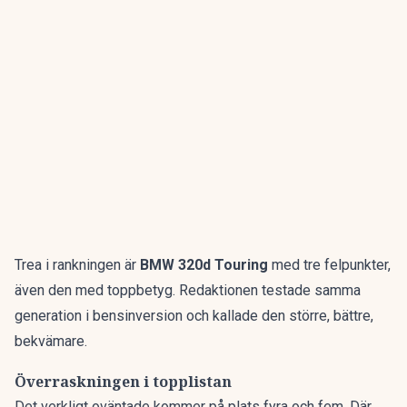
Trea i rankningen är
BMW 320d Touring
med tre felpunkter,
även den med toppbetyg. Redaktionen testade samma
generation i bensinversion och kallade den
större, bättre,
bekvämare
.
Överraskningen i topplistan
Det verkligt oväntade kommer på plats fyra och fem. Där