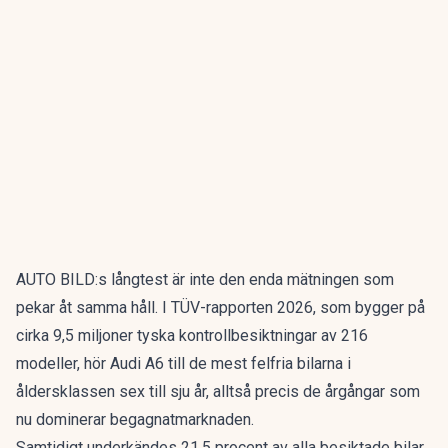
AUTO BILD:s långtest är inte den enda mätningen som
pekar åt samma håll. I
TÜV-rapporten 2026
, som bygger på
cirka 9,5 miljoner tyska kontrollbesiktningar av 216
modeller, hör Audi A6 till de mest felfria bilarna i
åldersklassen sex till sju år, alltså precis de årgångar som
nu dominerar begagnatmarknaden.
Samtidigt underkändes 21,5 procent av alla besiktade bilar