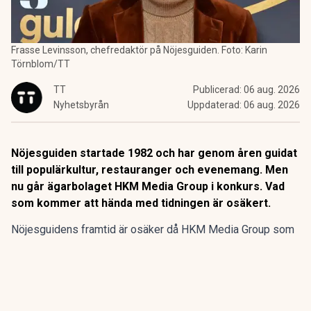
Frasse Levinsson, chefredaktör på Nöjesguiden. Foto: Karin
Törnblom/TT
TT
Publicerad:
06 aug. 2026
Nyhetsbyrån
Uppdaterad:
06 aug. 2026
Nöjesguiden startade 1982 och har genom åren guidat
till populärkultur, restauranger och evenemang. Men
nu går ägarbolaget HKM Media Group i konkurs. Vad
som kommer att hända med tidningen är osäkert.
Nöjesguidens framtid är osäker då HKM Media Group som
äger gratistidningen går i konkurs, enligt SVT
Kulturnyheterna.
Nöjesguiden startade 1982 och har genom åren guidat till
populärkultur, restauranger och evenemang. Men nu går