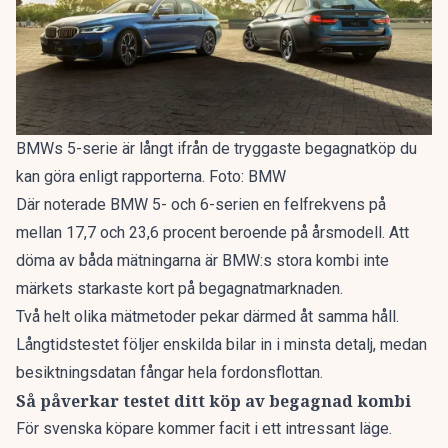
BMWs 5-serie är långt ifrån de tryggaste begagnatköp du
kan göra enligt rapporterna. Foto: BMW
Där noterade BMW 5- och 6-serien en felfrekvens på
mellan 17,7 och 23,6 procent beroende på årsmodell. Att
döma av båda mätningarna är BMW:s stora kombi inte
märkets starkaste kort på begagnatmarknaden.
Två helt olika mätmetoder pekar därmed åt samma håll.
Långtidstestet följer enskilda bilar in i minsta detalj, medan
besiktningsdatan fångar hela fordonsflottan.
Så påverkar testet ditt köp av begagnad kombi
För svenska köpare kommer facit i ett intressant läge.