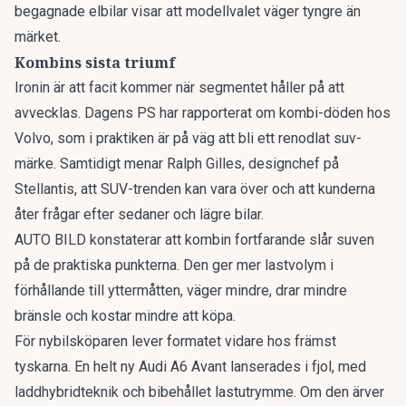
begagnade elbilar
visar att modellvalet väger tyngre än
märket.
Kombins sista triumf
Ironin är att facit kommer när segmentet håller på att
avvecklas. Dagens PS har rapporterat om
kombi-döden hos
Volvo
, som i praktiken är på väg att bli ett renodlat suv-
märke. Samtidigt menar Ralph Gilles, designchef på
Stellantis, att
SUV-trenden kan vara över
och att kunderna
åter frågar efter sedaner och lägre bilar.
AUTO BILD konstaterar att kombin fortfarande slår suven
på de praktiska punkterna. Den ger mer lastvolym i
förhållande till yttermåtten, väger mindre, drar mindre
bränsle och kostar mindre att köpa.
För nybilsköparen lever formatet vidare hos främst
tyskarna. En
helt ny Audi A6 Avant
lanserades i fjol, med
laddhybridteknik och bibehållet lastutrymme. Om den ärver