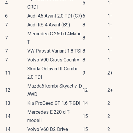
4
5
1-
CRDI
6
Audi A6 Avant 2.0 TDI (C7)
6
1-
7
Audi RS 4 Avant (B9)
8
1-
Mercedes C 250 d 4Matic
7
8
1-
T
7
VW Passat Variant 1.8 TSI
8
1-
7
Volvo V90 Cross Country
8
1-
Skoda Octavia III Combi
11
9
2+
2.0 TDI
Mazda6 kombi Skyactiv-D
12
12
2+
AWD
13
Kia ProCeed GT 1.6 T-GDI
14
2
Mercedes E 220 d T-
14
15
2
modell
14
Volvo V60 D2 Drive
15
2