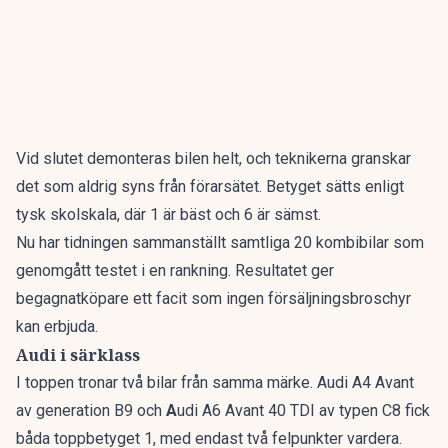
Vid slutet demonteras bilen helt, och teknikerna granskar
det som aldrig syns från förarsätet. Betyget sätts enligt
tysk skolskala, där 1 är bäst och 6 är sämst.
Nu har tidningen sammanställt
samtliga 20 kombibilar som
genomgått testet i en rankning
. Resultatet ger
begagnatköpare ett facit som ingen försäljningsbroschyr
kan erbjuda.
Audi i särklass
I toppen tronar två bilar från samma märke. Audi A4 Avant
av generation B9 och
A
udi A6 Avant 40 TDI av typen C8 fick
båda toppbetyget 1, med endast två felpunkter vardera.