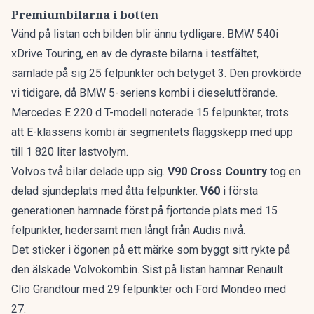
Premiumbilarna i botten
Vänd på listan och bilden blir ännu tydligare. BMW 540i
xDrive Touring, en av de dyraste bilarna i testfältet,
samlade på sig 25 felpunkter och betyget 3. Den provkörde
vi tidigare, då
BMW 5-seriens kombi
i dieselutförande.
Mercedes E 220 d T-modell noterade 15 felpunkter, trots
att
E-klassens kombi
är segmentets flaggskepp med upp
till 1 820 liter lastvolym.
Volvos två bilar delade upp sig.
V90 Cross Country
tog en
delad sjundeplats med åtta felpunkter.
V60
i första
generationen hamnade först på fjortonde plats med 15
felpunkter, hedersamt men långt från Audis nivå.
Det sticker i ögonen på ett märke som byggt sitt rykte på
den älskade Volvokombin
. Sist på listan hamnar Renault
Clio Grandtour med 29 felpunkter och Ford Mondeo med
27.