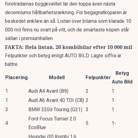
företrädarnas byggkvalitet lär den toppa även nästa
decenniums hållbarhetsrankning. För begagnatköparen är
beskedet enklare än så. Listan över bilarna som klarade 10
000 mil finns nu svart på vitt, och de smartaste köpen står
sällan i premiumhallen.
FAKTA: Hela listan, 20 kombibilar efter 10 000 mil
Felpunkter och betyg enligt AUTO BILD. Lägre siffra är
bättre.
Betyg
Placering
Modell
Felpunkter
Auto Bild
1
Audi A4 Avant (B9)
2
1
1
Audi A6 Avant 40 TDI (C8)
2
1
3
BMW 320d Touring (G21)
3
1
Ford Focus Turnier 2.0
4
5
1-
EcoBlue
Hyundai i30 Kombi 1.6