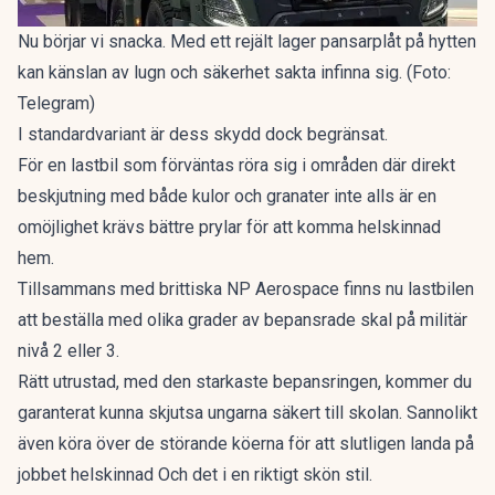
Nu börjar vi snacka. Med ett rejält lager pansarplåt på hytten
kan känslan av lugn och säkerhet sakta infinna sig. (Foto:
Telegram)
I standardvariant är dess skydd dock begränsat.
För en lastbil som förväntas röra sig i områden där direkt
beskjutning med både kulor och granater inte alls är en
omöjlighet krävs bättre prylar för att komma helskinnad
hem.
Tillsammans med brittiska NP Aerospace finns nu lastbilen
att beställa med olika grader av bepansrade skal på militär
nivå 2 eller 3.
Rätt utrustad, med den starkaste bepansringen, kommer du
garanterat kunna skjutsa ungarna säkert till skolan. Sannolikt
även köra över de störande köerna för att slutligen landa på
jobbet helskinnad Och det i en riktigt skön stil.