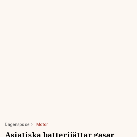
Dagensps.se
Motor
Asiatiska batterijättar gasar