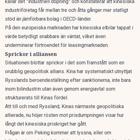
kallar det ”industriell dopning”
och konstaterar att kinesiska
industriföretag får mellan tre och åtta gånger mer statligt
stöd än jämförbara bolag i OECD-länder.
På den europeiska marknaden har
kinesiska elbilar tappat i
värde
betydligt snabbare än väntat, vilket även
underminerar förtroendet för leasingmarknaden.
Sprickor i alliansen
Situationen blottar sprickor i det som framstått som en
orubblig geopolitisk allians. Kina har systematiskt utnyttjat
Rysslands beroendeställning efter sanktionerna, inte bara
inom bilindustrin utan även genom energiavtal som
strukturerats till Kinas fördel.
Att till och med Ryssland, Kinas närmaste geopolitiska
allierade, nu höjer rösten mot prisdumpningen visar hur
långt det kinesiska priskriget har gått.
Frågan är om Peking kommer att lyssna, eller om