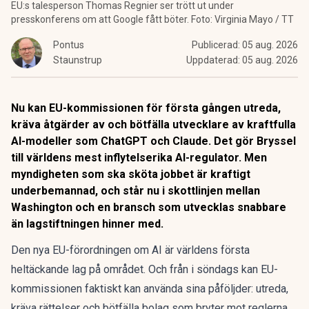
EU:s talesperson Thomas Regnier ser trött ut under
presskonferens om att Google fått böter. Foto: Virginia Mayo / TT
Pontus
Publicerad:
05 aug. 2026
Staunstrup
Uppdaterad:
05 aug. 2026
Nu kan EU-kommissionen för första gången utreda,
kräva åtgärder av och bötfälla utvecklare av kraftfulla
AI-modeller som ChatGPT och Claude. Det gör Bryssel
till världens mest inflytelserika AI-regulator. Men
myndigheten som ska sköta jobbet är kraftigt
underbemannad, och står nu i skottlinjen mellan
Washington och en bransch som utvecklas snabbare
än lagstiftningen hinner med.
Den nya EU-förordningen om AI är världens första
heltäckande lag på området. Och från i söndags kan EU-
kommissionen faktiskt kan använda sina påföljder:
utreda,
kräva rättelser och bötfälla bolag som bryter mot reglerna