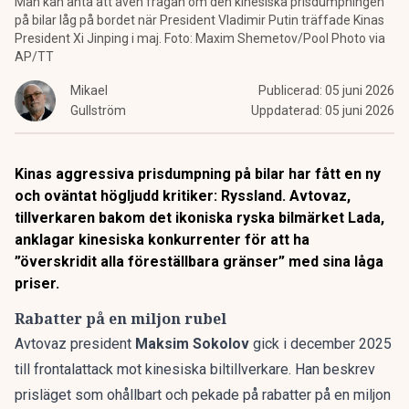
Man kan anta att även frågan om den kinesiska prisdumpningen
på bilar låg på bordet när President Vladimir Putin träffade Kinas
President Xi Jinping i maj. Foto: Maxim Shemetov/Pool Photo via
AP/TT
Mikael
Publicerad:
05 juni 2026
Gullström
Uppdaterad:
05 juni 2026
Kinas aggressiva prisdumpning på bilar har fått en ny
och oväntat högljudd kritiker: Ryssland. Avtovaz,
tillverkaren bakom det ikoniska ryska bilmärket Lada,
anklagar kinesiska konkurrenter för att ha
”överskridit alla föreställbara gränser” med sina låga
priser.
Rabatter på en miljon rubel
Avtovaz president
Maksim Sokolov
gick i december 2025
till frontalattack mot kinesiska biltillverkare. Han beskrev
prisläget som ohållbart och pekade på
rabatter på en miljon