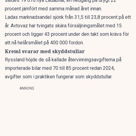
såldes 19 070 nya Ladabilar, en
nedgång på drygt 22
procent
jämfört med samma månad året innan.
Ladas marknadsandel sjönk från 31,5 till 23,8 procent på ett
år. Avtovaz har tvingats
skära försäljningsmålet med 15
procent
och ligger 43 procent under den takt som krävs för
att nå helårsmålet på 400 000 fordon.
Kreml svarar med skyddstullar
Ryssland höjde de så kallade återvinningsavgifterna på
importerade bilar med 70 till 85 procent redan 2024,
avgifter som i praktiken fungerar som skyddstullar.
ANNONS