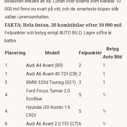
beskedet enklare än så. Listan över bilarna som klarade 10
000 mil finns nu svart på vitt, och de smartaste köpen står
sällan i premiumhallen.
FAKTA: Hela listan, 20 kombibilar efter 10 000 mil
Felpunkter och betyg enligt AUTO BILD. Lägre siffra är
bättre.
Betyg
Placering
Modell
Felpunkter
Auto Bild
1
Audi A4 Avant (B9)
2
1
1
Audi A6 Avant 40 TDI (C8)
2
1
3
BMW 320d Touring (G21)
3
1
Ford Focus Turnier 2.0
4
5
1-
EcoBlue
Hyundai i30 Kombi 1.6
4
5
1-
CRDI
6
Audi A6 Avant 2.0 TDI (C7)
6
1-