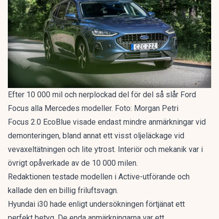
Efter 10 000 mil och nerplockad del för del så slår Ford
Focus alla Mercedes modeller. Foto: Morgan Petri
Focus 2.0 EcoBlue visade endast mindre anmärkningar vid
demonteringen, bland annat ett visst oljeläckage vid
vevaxeltätningen och lite ytrost. Interiör och mekanik var i
övrigt opåverkade av de 10 000 milen.
Redaktionen testade modellen i Active-utförande och
kallade den en
billig friluftsvagn
.
Hyundai i30 hade enligt undersökningen förtjänat ett
perfekt betyg. De enda anmärkningarna var ett