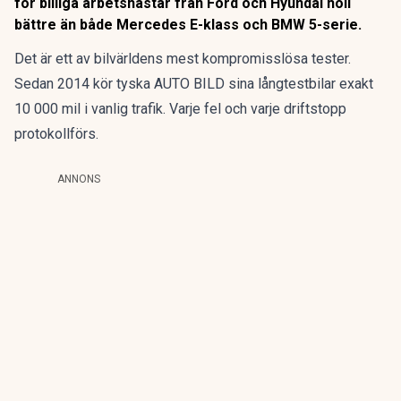
för billiga arbetshästar från Ford och Hyundai höll
bättre än både Mercedes E-klass och BMW 5-serie.
Det är ett av bilvärldens mest kompromisslösa tester.
Sedan 2014 kör tyska AUTO BILD sina långtestbilar exakt
10 000 mil i vanlig trafik. Varje fel och varje driftstopp
protokollförs.
ANNONS