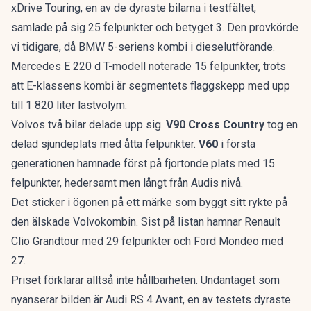
xDrive Touring, en av de dyraste bilarna i testfältet,
samlade på sig 25 felpunkter och betyget 3. Den provkörde
vi tidigare, då
BMW 5-seriens kombi
i dieselutförande.
Mercedes E 220 d T-modell noterade 15 felpunkter, trots
att
E-klassens kombi
är segmentets flaggskepp med upp
till 1 820 liter lastvolym.
Volvos två bilar delade upp sig.
V90 Cross Country
tog en
delad sjundeplats med åtta felpunkter.
V60
i första
generationen hamnade först på fjortonde plats med 15
felpunkter, hedersamt men långt från Audis nivå.
Det sticker i ögonen på ett märke som byggt sitt rykte på
den älskade Volvokombin
. Sist på listan hamnar Renault
Clio Grandtour med 29 felpunkter och Ford Mondeo med
27.
Priset förklarar alltså inte hållbarheten. Undantaget som
nyanserar bilden är Audi RS 4 Avant, en av testets dyraste