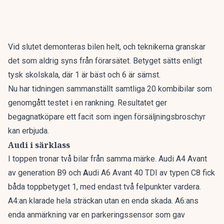
Vid slutet demonteras bilen helt, och teknikerna granskar
det som aldrig syns från förarsätet. Betyget sätts enligt
tysk skolskala, där 1 är bäst och 6 är sämst.
Nu har tidningen sammanställt
samtliga 20 kombibilar som
genomgått testet i en rankning
. Resultatet ger
begagnatköpare ett facit som ingen försäljningsbroschyr
kan erbjuda.
Audi i särklass
I toppen tronar två bilar från samma märke. Audi A4 Avant
av generation B9 och
A
udi A6 Avant 40 TDI av typen C8 fick
båda toppbetyget 1, med endast två felpunkter vardera.
A4:an klarade hela sträckan utan en enda skada. A6:ans
enda anmärkning var en parkeringssensor som gav