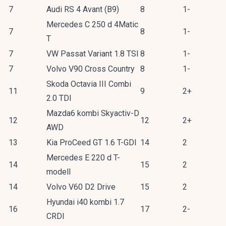
7
Audi RS 4 Avant (B9)
8
1-
Mercedes C 250 d 4Matic
7
8
1-
T
7
VW Passat Variant 1.8 TSI
8
1-
7
Volvo V90 Cross Country
8
1-
Skoda Octavia III Combi
11
9
2+
2.0 TDI
Mazda6 kombi Skyactiv-D
12
12
2+
AWD
13
Kia ProCeed GT 1.6 T-GDI
14
2
Mercedes E 220 d T-
14
15
2
modell
14
Volvo V60 D2 Drive
15
2
Hyundai i40 kombi 1.7
16
17
2-
CRDI