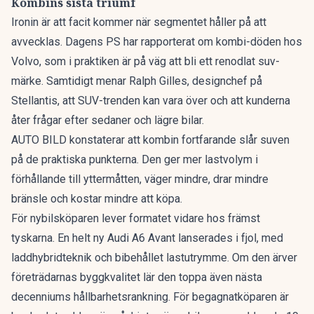
Kombins sista triumf
Ironin är att facit kommer när segmentet håller på att
avvecklas. Dagens PS har rapporterat om
kombi-döden hos
Volvo
, som i praktiken är på väg att bli ett renodlat suv-
märke. Samtidigt menar Ralph Gilles, designchef på
Stellantis, att
SUV-trenden kan vara över
och att kunderna
åter frågar efter sedaner och lägre bilar.
AUTO BILD konstaterar att kombin fortfarande slår suven
på de praktiska punkterna. Den ger mer lastvolym i
förhållande till yttermåtten, väger mindre, drar mindre
bränsle och kostar mindre att köpa.
För nybilsköparen lever formatet vidare hos främst
tyskarna. En
helt ny Audi A6 Avant
lanserades i fjol, med
laddhybridteknik och bibehållet lastutrymme. Om den ärver
företrädarnas byggkvalitet lär den toppa även nästa
decenniums hållbarhetsrankning. För begagnatköparen är