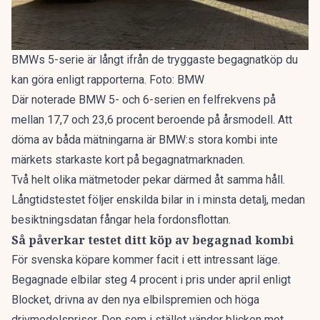
BMWs 5-serie är långt ifrån de tryggaste begagnatköp du
kan göra enligt rapporterna. Foto: BMW
Där noterade BMW 5- och 6-serien en felfrekvens på
mellan 17,7 och 23,6 procent beroende på årsmodell. Att
döma av båda mätningarna är BMW:s stora kombi inte
märkets starkaste kort på begagnatmarknaden.
Två helt olika mätmetoder pekar därmed åt samma håll.
Långtidstestet följer enskilda bilar in i minsta detalj, medan
besiktningsdatan fångar hela fordonsflottan.
Så påverkar testet ditt köp av begagnad kombi
För svenska köpare kommer facit i ett intressant läge.
Begagnade elbilar
steg 4 procent
i pris under april enligt
Blocket, drivna av den nya elbilspremien och höga
drivmedelspriser. Den som i stället vänder blicken mot