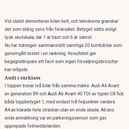
Vid slutet demonteras bilen helt, och teknikerna granskar
det som aldrig syns från förarsätet. Betyget sätts enligt
tysk skolskala, där 1 är bäst och 6 är sämst.
Nu har tidningen sammanställt
samtliga 20 kombibilar som
genomgått testet i en rankning
. Resultatet ger
begagnatköpare ett facit som ingen försäljningsbroschyr
kan erbjuda.
Audi i särklass
I toppen tronar två bilar från samma märke. Audi A4 Avant
av generation B9 och
A
udi A6 Avant 40 TDI av typen C8 fick
båda toppbetyget 1, med endast två felpunkter vardera.
A4:an klarade hela sträckan utan en enda skada. A6:ans
enda anmärkning var en parkeringssensor som gav
upprepade felmeddelanden.