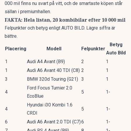
000 mil finns nu svart på vitt, och de smartaste köpen står
sällan i premiumhallen.
FAKTA: Hela listan, 20 kombibilar efter 10 000 mil
Felpunkter och betyg enligt AUTO BILD. Lägre siffra är
bättre.
Betyg
Placering
Modell
Felpunkter
Auto Bild
1
Audi A4 Avant (B9)
2
1
1
Audi A6 Avant 40 TDI (C8)
2
1
3
BMW 320d Touring (G21)
3
1
Ford Focus Turnier 2.0
4
5
1-
EcoBlue
Hyundai i30 Kombi 1.6
4
5
1-
CRDI
6
Audi A6 Avant 2.0 TDI (C7)
6
1-
7
Audi RS 4 Avant (B9)
8
1-