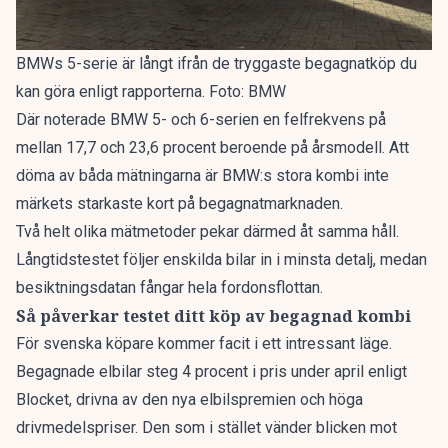
BMWs 5-serie är långt ifrån de tryggaste begagnatköp du
kan göra enligt rapporterna. Foto: BMW
Där noterade BMW 5- och 6-serien en felfrekvens på
mellan 17,7 och 23,6 procent beroende på årsmodell. Att
döma av båda mätningarna är BMW:s stora kombi inte
märkets starkaste kort på begagnatmarknaden.
Två helt olika mätmetoder pekar därmed åt samma håll.
Långtidstestet följer enskilda bilar in i minsta detalj, medan
besiktningsdatan fångar hela fordonsflottan.
Så påverkar testet ditt köp av begagnad kombi
För svenska köpare kommer facit i ett intressant läge.
Begagnade elbilar
steg 4 procent
i pris under april enligt
Blocket, drivna av den nya elbilspremien och höga
drivmedelspriser. Den som i stället vänder blicken mot