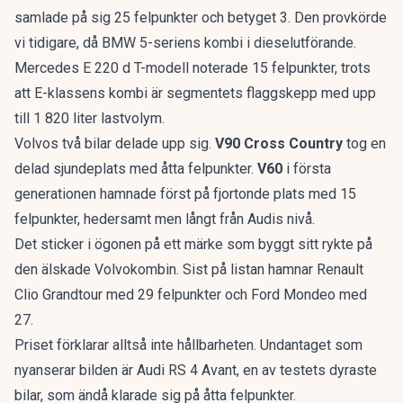
samlade på sig 25 felpunkter och betyget 3. Den provkörde
vi tidigare, då
BMW 5-seriens kombi
i dieselutförande.
Mercedes E 220 d T-modell noterade 15 felpunkter, trots
att
E-klassens kombi
är segmentets flaggskepp med upp
till 1 820 liter lastvolym.
Volvos två bilar delade upp sig.
V90 Cross Country
tog en
delad sjundeplats med åtta felpunkter.
V60
i första
generationen hamnade först på fjortonde plats med 15
felpunkter, hedersamt men långt från Audis nivå.
Det sticker i ögonen på ett märke som byggt sitt rykte på
den älskade Volvokombin
. Sist på listan hamnar Renault
Clio Grandtour med 29 felpunkter och Ford Mondeo med
27.
Priset förklarar alltså inte hållbarheten. Undantaget som
nyanserar bilden är Audi RS 4 Avant, en av testets dyraste
bilar, som ändå klarade sig på åtta felpunkter.