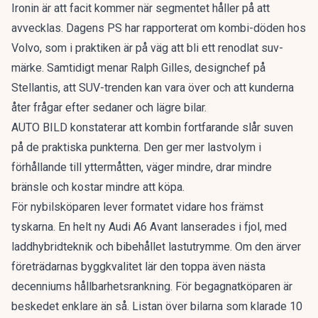
Ironin är att facit kommer när segmentet håller på att
avvecklas. Dagens PS har rapporterat om
kombi-döden hos
Volvo
, som i praktiken är på väg att bli ett renodlat suv-
märke. Samtidigt menar Ralph Gilles, designchef på
Stellantis, att
SUV-trenden kan vara över
och att kunderna
åter frågar efter sedaner och lägre bilar.
AUTO BILD konstaterar att kombin fortfarande slår suven
på de praktiska punkterna. Den ger mer lastvolym i
förhållande till yttermåtten, väger mindre, drar mindre
bränsle och kostar mindre att köpa.
För nybilsköparen lever formatet vidare hos främst
tyskarna. En
helt ny Audi A6 Avant
lanserades i fjol, med
laddhybridteknik och bibehållet lastutrymme. Om den ärver
företrädarnas byggkvalitet lär den toppa även nästa
decenniums hållbarhetsrankning. För begagnatköparen är
beskedet enklare än så. Listan över bilarna som klarade 10