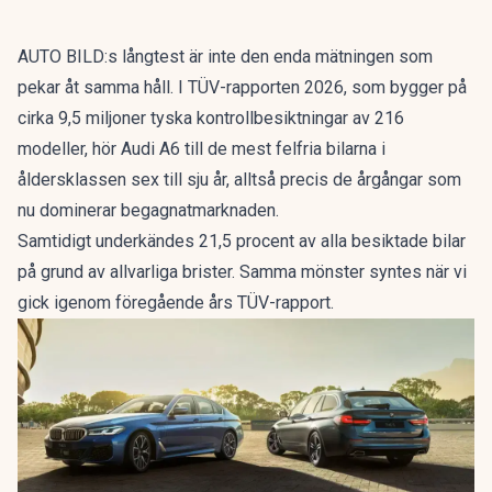
AUTO BILD:s långtest är inte den enda mätningen som
pekar åt samma håll. I
TÜV-rapporten 2026
, som bygger på
cirka 9,5 miljoner tyska kontrollbesiktningar av 216
modeller, hör Audi A6 till de mest felfria bilarna i
åldersklassen sex till sju år, alltså precis de årgångar som
nu dominerar begagnatmarknaden.
Samtidigt underkändes 21,5 procent av alla besiktade bilar
på grund av allvarliga brister. Samma mönster syntes när vi
gick igenom
föregående års TÜV-rapport
.