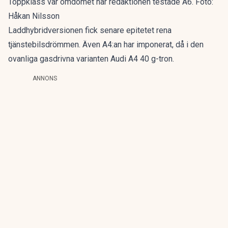
Toppklass var omdömet när redaktionen testade A6. Foto:
Håkan Nilsson
Laddhybridversionen fick senare epitetet
rena
tjänstebilsdrömmen
. Även A4:an har imponerat, då i den
ovanliga gasdrivna varianten
Audi A4 40 g-tron
.
ANNONS