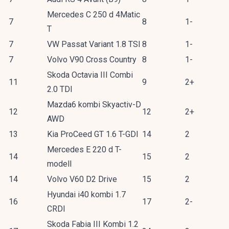
Mercedes C 250 d 4Matic
7
8
1-
T
7
VW Passat Variant 1.8 TSI
8
1-
7
Volvo V90 Cross Country
8
1-
Skoda Octavia III Combi
11
9
2+
2.0 TDI
Mazda6 kombi Skyactiv-D
12
12
2+
AWD
13
Kia ProCeed GT 1.6 T-GDI
14
2
Mercedes E 220 d T-
14
15
2
modell
14
Volvo V60 D2 Drive
15
2
Hyundai i40 kombi 1.7
16
17
2-
CRDI
Skoda Fabia III Kombi 1.2