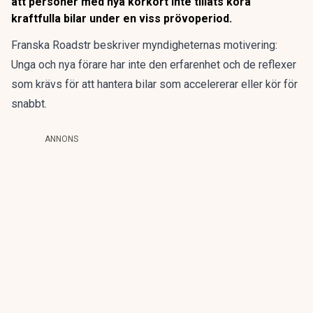
att personer med nya körkort inte tillåts köra
kraftfulla bilar under en viss prövoperiod.
Franska
Roadstr
beskriver myndigheternas motivering:
Unga och nya förare har inte den erfarenhet och de reflexer
som krävs för att hantera bilar som accelererar eller kör för
snabbt.
ANNONS