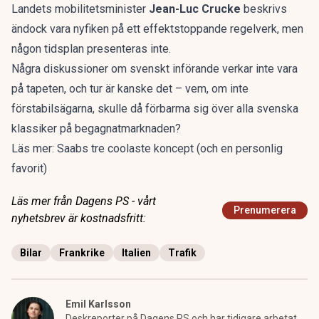
Landets mobilitetsminister
Jean-Luc Crucke
beskrivs
ändock vara nyfiken på ett effektstoppande regelverk, men
någon tidsplan presenteras inte.
Några diskussioner om svenskt införande verkar inte vara
på tapeten, och tur är kanske det – vem, om inte
förstabilsägarna, skulle då förbarma sig över alla svenska
klassiker på begagnatmarknaden?
Läs mer:
Saabs tre coolaste koncept (och en personlig
favorit)
Läs mer från Dagens PS - vårt
Prenumerera
nyhetsbrev är kostnadsfritt:
Bilar
Frankrike
Italien
Trafik
Emil Karlsson
Deskreporter på Dagens PS och har tidigare arbetat