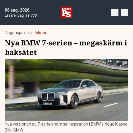
06 aug. 2026
Läsare idag:
99 770
Dagensps.se
Motor
Nya BMW 7-serien – megaskärm i
baksätet
Nya versionen av 7-serien hämtar inspiration i BMW:s Neue Klasse.
Bild: BMW