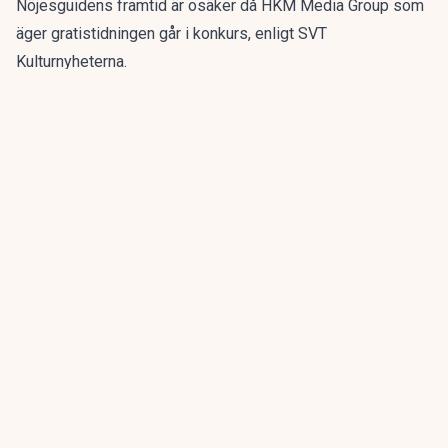
Nöjesguidens framtid är osäker då HKM Media Group som
äger gratistidningen går i konkurs, enligt SVT
Kulturnyheterna.
Nöjesguiden startade 1982 och har genom åren guidat till
populärkultur, restauranger och evenemang. Men nu går
ägarbolaget HKM Media Group i konkurs. Vad som kommer
att hända med tidningen är osäkert.
ANNONS
Gör pensionen enklare att förstå och hantera
ANNONS