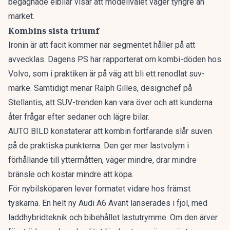
begagnade elbilar
visar att modellvalet väger tyngre än
märket.
Kombins sista triumf
Ironin är att facit kommer när segmentet håller på att
avvecklas. Dagens PS har rapporterat om
kombi-döden hos
Volvo
, som i praktiken är på väg att bli ett renodlat suv-
märke. Samtidigt menar Ralph Gilles, designchef på
Stellantis, att
SUV-trenden kan vara över
och att kunderna
åter frågar efter sedaner och lägre bilar.
AUTO BILD konstaterar att kombin fortfarande slår suven
på de praktiska punkterna. Den ger mer lastvolym i
förhållande till yttermåtten, väger mindre, drar mindre
bränsle och kostar mindre att köpa.
För nybilsköparen lever formatet vidare hos främst
tyskarna. En
helt ny Audi A6 Avant
lanserades i fjol, med
laddhybridteknik och bibehållet lastutrymme. Om den ärver