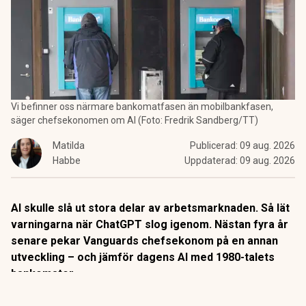
Vi befinner oss närmare bankomatfasen än mobilbankfasen,
säger chefsekonomen om AI (Foto: Fredrik Sandberg/TT)
Matilda
Publicerad:
09 aug. 2026
Habbe
Uppdaterad:
09 aug. 2026
AI skulle slå ut stora delar av arbetsmarknaden. Så lät
varningarna när ChatGPT slog igenom. Nästan fyra år
senare pekar Vanguards chefsekonom på en annan
utveckling – och jämför dagens AI med 1980-talets
bankomater.
När
bankomaterna
började breda ut sig på 1980-talet låg