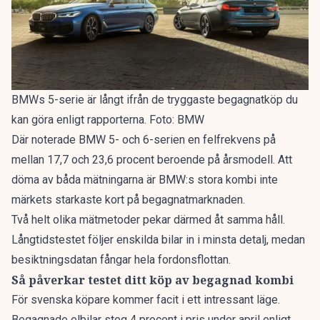
BMWs 5-serie är långt ifrån de tryggaste begagnatköp du
kan göra enligt rapporterna. Foto: BMW
Där noterade BMW 5- och 6-serien en felfrekvens på
mellan 17,7 och 23,6 procent beroende på årsmodell. Att
döma av båda mätningarna är BMW:s stora kombi inte
märkets starkaste kort på begagnatmarknaden.
Två helt olika mätmetoder pekar därmed åt samma håll.
Långtidstestet följer enskilda bilar in i minsta detalj, medan
besiktningsdatan fångar hela fordonsflottan.
Så påverkar testet ditt köp av begagnad kombi
För svenska köpare kommer facit i ett intressant läge.
Begagnade elbilar
steg 4 procent
i pris under april enligt