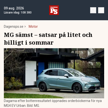
09 aug. 2026
Läsare idag:
108 380
Dagensps.se
Motor
MG sämst – satsar på litet och
billigt i sommar
Dagarna efter bottenresultatet öppnades orderböckerna för nya
MG4 EV Urban. Bild: MG.