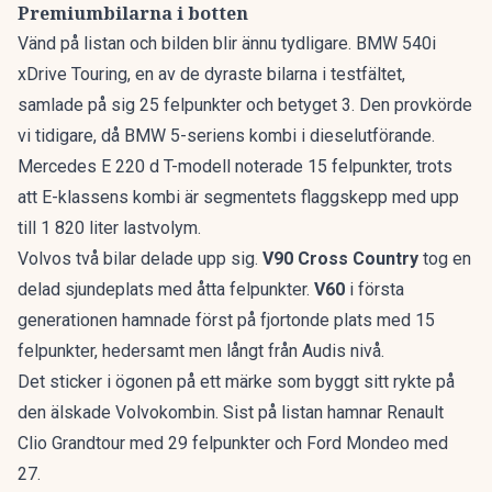
Premiumbilarna i botten
Vänd på listan och bilden blir ännu tydligare. BMW 540i
xDrive Touring, en av de dyraste bilarna i testfältet,
samlade på sig 25 felpunkter och betyget 3. Den provkörde
vi tidigare, då
BMW 5-seriens kombi
i dieselutförande.
Mercedes E 220 d T-modell noterade 15 felpunkter, trots
att
E-klassens kombi
är segmentets flaggskepp med upp
till 1 820 liter lastvolym.
Volvos två bilar delade upp sig.
V90 Cross Country
tog en
delad sjundeplats med åtta felpunkter.
V60
i första
generationen hamnade först på fjortonde plats med 15
felpunkter, hedersamt men långt från Audis nivå.
Det sticker i ögonen på ett märke som byggt sitt rykte på
den älskade Volvokombin
. Sist på listan hamnar Renault
Clio Grandtour med 29 felpunkter och Ford Mondeo med
27.