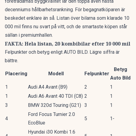
företrädarnas byggkvalitet lär den toppa även nästa
decenniums hållbarhetsrankning. För begagnatköparen är
beskedet enklare än så. Listan över bilarna som klarade 10
000 mil finns nu svart på vitt, och de smartaste köpen står
sällan i premiumhallen.
FAKTA: Hela listan, 20 kombibilar efter 10 000 mil
Felpunkter och betyg enligt AUTO BILD. Lägre siffra är
bättre.
Betyg
Placering
Modell
Felpunkter
Auto Bild
1
Audi A4 Avant (B9)
2
1
1
Audi A6 Avant 40 TDI (C8)
2
1
3
BMW 320d Touring (G21)
3
1
Ford Focus Turnier 2.0
4
5
1-
EcoBlue
Hyundai i30 Kombi 1.6