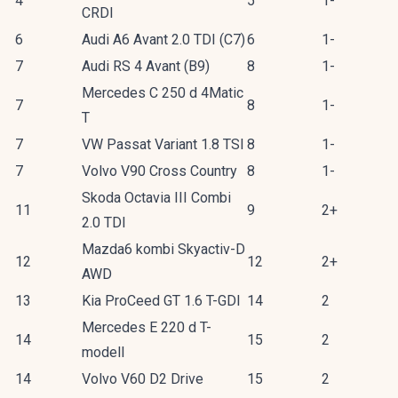
4
5
1-
CRDI
6
Audi A6 Avant 2.0 TDI (C7)
6
1-
7
Audi RS 4 Avant (B9)
8
1-
Mercedes C 250 d 4Matic
7
8
1-
T
7
VW Passat Variant 1.8 TSI
8
1-
7
Volvo V90 Cross Country
8
1-
Skoda Octavia III Combi
11
9
2+
2.0 TDI
Mazda6 kombi Skyactiv-D
12
12
2+
AWD
13
Kia ProCeed GT 1.6 T-GDI
14
2
Mercedes E 220 d T-
14
15
2
modell
14
Volvo V60 D2 Drive
15
2