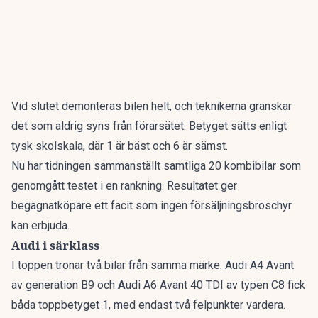
Vid slutet demonteras bilen helt, och teknikerna granskar
det som aldrig syns från förarsätet. Betyget sätts enligt
tysk skolskala, där 1 är bäst och 6 är sämst.
Nu har tidningen sammanställt
samtliga 20 kombibilar som
genomgått testet i en rankning
. Resultatet ger
begagnatköpare ett facit som ingen försäljningsbroschyr
kan erbjuda.
Audi i särklass
I toppen tronar två bilar från samma märke. Audi A4 Avant
av generation B9 och
A
udi A6 Avant 40 TDI av typen C8 fick
båda toppbetyget 1, med endast två felpunkter vardera.