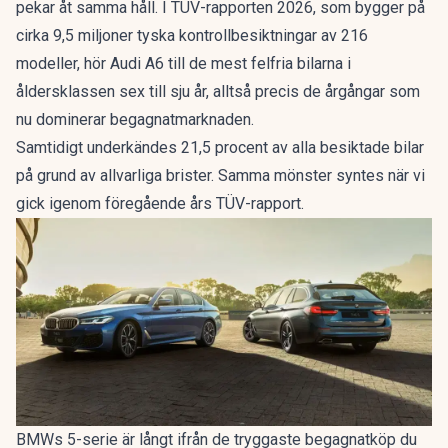
pekar åt samma håll. I
TÜV-rapporten 2026
, som bygger på
cirka 9,5 miljoner tyska kontrollbesiktningar av 216
modeller, hör Audi A6 till de mest felfria bilarna i
åldersklassen sex till sju år, alltså precis de årgångar som
nu dominerar begagnatmarknaden.
Samtidigt underkändes 21,5 procent av alla besiktade bilar
på grund av allvarliga brister. Samma mönster syntes när vi
gick igenom
föregående års TÜV-rapport
.
BMWs 5-serie är långt ifrån de tryggaste begagnatköp du