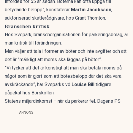
infördes för 55 år sedan. Böterna kan ofta uppgå till
betydande belopp”, konstaterar
Martin Jacobsson
,
auktoriserad skatterådgivare, hos Grant Thornton.
Branschen kritisk
Hos Svepark, branschorganisationen för parkeringsbolag, är
man kritisk till förändringen.
Man väljer att tala i former av böter och inte avgifter och att
det är ”märkligt att moms ska läggas på böter”.
”Vi tycker att det är konstigt att man ska betala moms på
något som är gjort som ett bötesbelopp där det ska vara
avskräckande”, har Sveparks vd
Louise Bill
tidigare
påpekat hos
Börskollen
.
Statens miljardinkomst – när du parkerar fel. Dagens PS
ANNONS