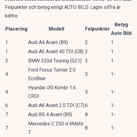
Felpunkter och betyg enligt AUTO BILD. Lägre siffra är
bättre.
Betyg
Placering
Modell
Felpunkter
Auto Bild
1
Audi A4 Avant (B9)
2
1
1
Audi A6 Avant 40 TDI (C8)
2
1
3
BMW 320d Touring (G21)
3
1
Ford Focus Turnier 2.0
4
5
1-
EcoBlue
Hyundai i30 Kombi 1.6
4
5
1-
CRDI
6
Audi A6 Avant 2.0 TDI (C7)
6
1-
7
Audi RS 4 Avant (B9)
8
1-
Mercedes C 250 d 4Matic
7
8
1-
T