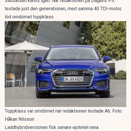
Slutsatsen känns igen. När redaktionen på Dagens PS
testade just den generationen, med samma 40 TDI-motor,
löd omdömet
toppklass
.
Toppklass var omdömet när redaktionen testade A6. Foto:
Håkan Nilsson
Laddhybridversionen fick senare epitetet
rena