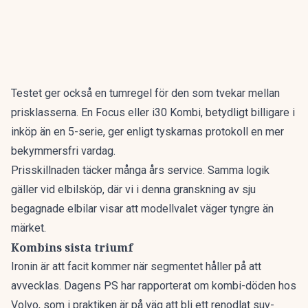
Testet ger också en tumregel för den som tvekar mellan
prisklasserna. En Focus eller i30 Kombi, betydligt billigare i
inköp än en 5-serie, ger enligt tyskarnas protokoll en mer
bekymmersfri vardag.
Prisskillnaden täcker många års service. Samma logik
gäller vid elbilsköp, där vi i denna granskning av
sju
begagnade elbilar
visar att modellvalet väger tyngre än
märket.
Kombins sista triumf
Ironin är att facit kommer när segmentet håller på att
avvecklas. Dagens PS har rapporterat om
kombi-döden hos
Volvo
, som i praktiken är på väg att bli ett renodlat suv-