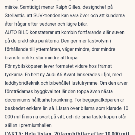
märke. Samtidigt menar Ralph Gilles, designchef på
Stellantis, att
SUV-trenden kan vara över
och att kunderna
åter frågar efter sedaner och lägre bilar.
AUTO BILD konstaterar att kombin fortfarande slår suven
på de praktiska punkterna. Den ger mer lastvolym i
förhållande till yttermåtten, väger mindre, drar mindre
bränsle och kostar mindre att köpa.
För nybilsköparen lever formatet vidare hos främst
tyskarna. En
helt ny Audi A6 Avant
lanserades i fjol, med
laddhybridteknik och bibehållet lastutrymme. Om den ärver
företrädarnas byggkvalitet lär den toppa även nästa
decenniums hållbarhetsrankning. För begagnatköparen är
beskedet enklare än så. Listan över bilarna som klarade 10
000 mil finns nu svart på vitt, och de smartaste köpen står
sällan i premiumhallen.
FAKTA: Hela listan, 20 kombibilar efter 10 000 mil