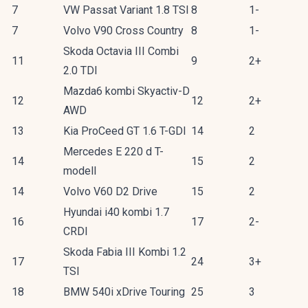
7
VW Passat Variant 1.8 TSI
8
1-
7
Volvo V90 Cross Country
8
1-
Skoda Octavia III Combi
11
9
2+
2.0 TDI
Mazda6 kombi Skyactiv-D
12
12
2+
AWD
13
Kia ProCeed GT 1.6 T-GDI
14
2
Mercedes E 220 d T-
14
15
2
modell
14
Volvo V60 D2 Drive
15
2
Hyundai i40 kombi 1.7
16
17
2-
CRDI
Skoda Fabia III Kombi 1.2
17
24
3+
TSI
18
BMW 540i xDrive Touring
25
3