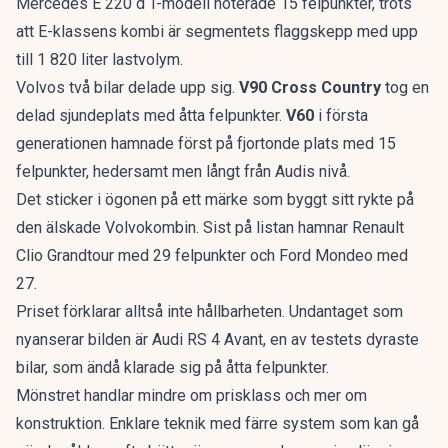
Mercedes E 220 d T-modell noterade 15 felpunkter, trots
att
E-klassens kombi
är segmentets flaggskepp med upp
till 1 820 liter lastvolym.
Volvos två bilar delade upp sig.
V90 Cross Country
tog en
delad sjundeplats med åtta felpunkter.
V60
i första
generationen hamnade först på fjortonde plats med 15
felpunkter, hedersamt men långt från Audis nivå.
Det sticker i ögonen på ett märke som byggt sitt rykte på
den älskade Volvokombin
. Sist på listan hamnar Renault
Clio Grandtour med 29 felpunkter och Ford Mondeo med
27.
Priset förklarar alltså inte hållbarheten. Undantaget som
nyanserar bilden är Audi RS 4 Avant, en av testets dyraste
bilar, som ändå klarade sig på åtta felpunkter.
Mönstret handlar mindre om prisklass och mer om
konstruktion. Enklare teknik med färre system som kan gå