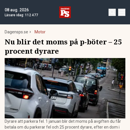
08 aug. 2026
Läsare idag:
112 477
Dagensps.se
Motor
Nu blir det moms på p-böter – 25
procent dyrare
Dyrare att parkera fel. 1 januari blir det moms på avgiften du får
betala om du parkerar fel och 25 procent dyrare, efter en dom i