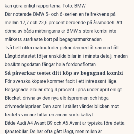
kan göra enligt rapporterna. Foto: BMW
Där noterade BMW 5- och 6-serien en felfrekvens på
mellan 17,7 och 23,6 procent beroende på årsmodell. Att
döma av båda mätningarna är BMW:s stora kombi inte
märkets starkaste kort på begagnatmarknaden.
Två helt olika mätmetoder pekar därmed åt samma håll.
Långtidstestet följer enskilda bilar in i minsta detalj, medan
besiktningsdatan fångar hela fordonsflottan.
Så påverkar testet ditt köp av begagnad kombi
För svenska köpare kommer facit i ett intressant läge.
Begagnade elbilar
steg 4 procent
i pris under april enligt
Blocket, drivna av den nya elbilspremien och höga
drivmedelspriser. Den som i stället vänder blicken mot
testets vinnare hittar en annan sorts kalkyl.
Både Audi A4 Avant B9 och A6 Avant är typiska före detta
tjänstebilar. De har ofta gått långt, men milen är