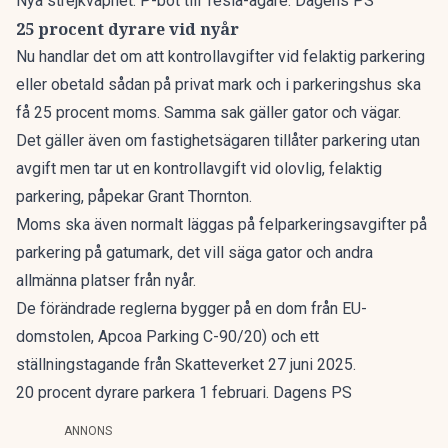
Nya strejkvapnet: P-bot till Tesla-ägare. Dagens PS
25 procent dyrare vid nyår
Nu handlar det om att kontrollavgifter vid felaktig parkering
eller obetald sådan på privat mark och i parkeringshus ska
få 25 procent moms. Samma sak gäller gator och vägar.
Det gäller även om fastighetsägaren tillåter parkering utan
avgift men tar ut en kontrollavgift vid olovlig, felaktig
parkering, påpekar
Grant Thornton
.
Moms ska även normalt läggas på felparkeringsavgifter på
parkering på gatumark, det vill säga gator och andra
allmänna platser från nyår.
De förändrade reglerna bygger på en dom från EU-
domstolen, Apcoa Parking C-90/20) och ett
ställningstagande från Skatteverket 27 juni 2025.
20 procent dyrare parkera 1 februari. Dagens PS
ANNONS