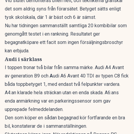
Vid slutet demonteras bilen helt, och teknikerna granskar
det som aldrig syns från förarsätet. Betyget sätts enligt
tysk skolskala, där 1 är bäst och 6 är sämst.
Nu har tidningen sammanställt
samtliga 20 kombibilar som
genomgått testet i en rankning
. Resultatet ger
begagnatköpare ett facit som ingen försäljningsbroschyr
kan erbjuda.
Audi i särklass
I toppen tronar två bilar från samma märke. Audi A4 Avant
av generation B9 och
A
udi A6 Avant 40 TDI av typen C8 fick
båda toppbetyget 1, med endast två felpunkter vardera.
A4:an klarade hela sträckan utan en enda skada. A6:ans
enda anmärkning var en parkeringssensor som gav
upprepade felmeddelanden.
Den som köper en sådan begagnad kör fortfarande en bra
bil, konstaterar de i sammanställningen.