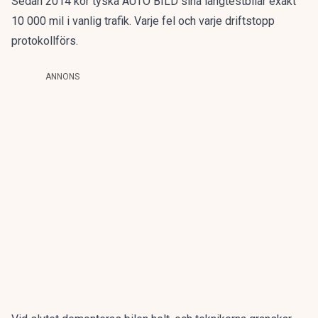
Sedan 2014 kör tyska AUTO BILD sina långtestbilar exakt
10 000 mil i vanlig trafik. Varje fel och varje driftstopp
protokollförs.
ANNONS