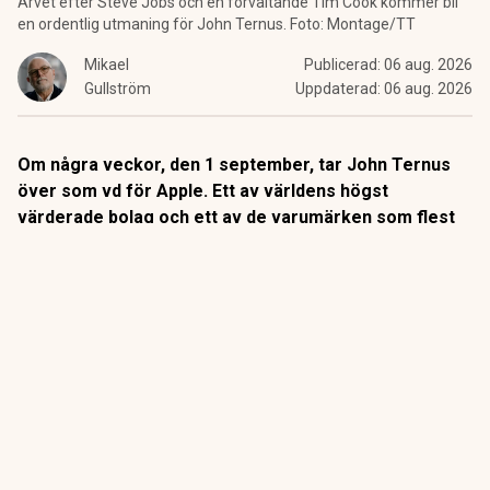
Arvet efter Steve Jobs och en förvaltande Tim Cook kommer bli
en ordentlig utmaning för John Ternus. Foto: Montage/TT
Mikael
Publicerad:
06 aug. 2026
Gullström
Uppdaterad:
06 aug. 2026
Om några veckor, den 1 september, tar John Ternus
över som vd för Apple. Ett av världens högst
värderade bolag och ett av de varumärken som flest
människor i västvärlden har en daglig relation till. Han
ärver 2,5 miljarder aktiva enheter och en designstudio
som tappat nästan hela sitt ledarskikt.
Den 31 augusti är
Tim Cooks
sista arbetsdag som vd för
Apple. Dagen efter tar hårdvaruchefen
John Ternus
över,
enligt
Apples eget besked
den 20 april. Vi har i tidigare
tidigare artiklar beskrivit honom som
Apples kronprins
.
ANNONS