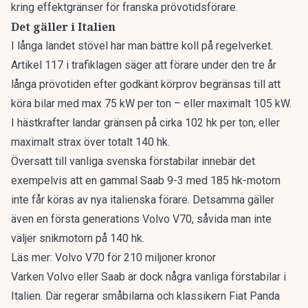
kring effektgränser för franska prövotidsförare.
Det gäller i Italien
I långa landet stövel har man bättre koll på regelverket.
Artikel 117 i trafiklagen
säger att förare under den tre år
långa prövotiden efter godkänt körprov begränsas till att
köra bilar med max 75 kW per ton – eller maximalt 105 kW.
I hästkrafter landar gränsen på cirka 102 hk per ton, eller
maximalt strax över totalt 140 hk.
Översatt till vanliga svenska förstabilar innebär det
exempelvis att en gammal Saab 9-3 med 185 hk-motorn
inte får köras av nya italienska förare. Detsamma gäller
även en första generations Volvo V70, såvida man inte
väljer snikmotorn på 140 hk.
Läs mer:
Volvo V70 för 210 miljoner kronor
Varken Volvo eller Saab är dock några vanliga förstabilar i
Italien. Där regerar småbilarna och klassikern Fiat Panda